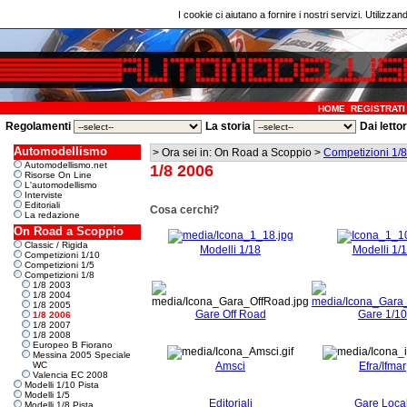
I cookie ci aiutano a fornire i nostri servizi. Utilizzan
HOME
REGISTRATI
Regolamenti
La storia
Dai letto
Automodellismo
> Ora sei in: On Road a Scoppio >
Competizioni 1/8
Automodellismo.net
1/8 2006
Risorse On Line
L'automodellismo
Interviste
Editoriali
Cosa cerchi?
La redazione
On Road a Scoppio
Classic / Rigida
Modelli 1/18
Modelli 1/
Competizioni 1/10
Competizioni 1/5
Competizioni 1/8
1/8 2003
1/8 2004
1/8 2005
Gare Off Road
Gare 1/10
1/8 2006
1/8 2007
1/8 2008
Europeo B Fiorano
Messina 2005 Speciale
WC
Amsci
Efra/Ifmar
Valencia EC 2008
Modelli 1/10 Pista
Modelli 1/5
Editoriali
Gare Local
Modelli 1/8 Pista