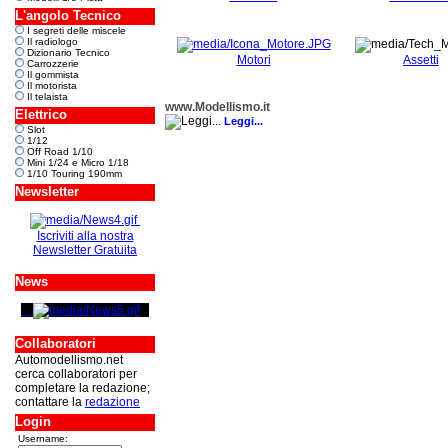
L'angolo Tecnico
I segreti delle miscele
Il radiologo
Dizionario Tecnico
Motori
Assetti
Carrozzerie
Il gommista
Il motorista
Il telaista
www.Modellismo.it
Elettrico
Leggi...
Slot
1/12
Off Road 1/10
Mini 1/24 e Micro 1/18
1/10 Touring 190mm
Newsletter
Iscriviti alla nostra
Newsletter Gratuita
News
Collaboratori
Automodellismo.net
cerca collaboratori per
completare la redazione;
contattare la
redazione
Login
Username: