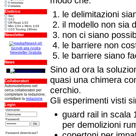
modo che:
Il motorista
Il telaista
Elettrico
le delimitazioni sia
Slot
1/12
il modello non sia 
Off Road 1/10
Mini 1/24 e Micro 1/18
1/10 Touring 190mm
non ci siano possibi
Newsletter
le barriere non cos
Iscriviti alla nostra
Newsletter Gratuita
le barriere siano fa
News
Sino ad ora la soluzio
quasi una chimera com
Collaboratori
Automodellismo.net
cerchio.
cerca collaboratori per
completare la redazione;
Gli esperimenti visti 
contattare la
redazione
Login
Username:
guard rail in scala
Password:
per demolizioni ru
copertoni per impatt
Password dimenticata?