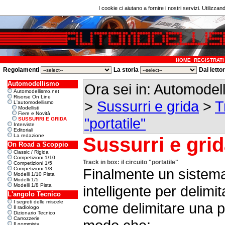
I cookie ci aiutano a fornire i nostri servizi. Utilizzan
HOME
REGISTRATI
Regolamenti
La storia
Dai letto
Automodellismo
Ora sei in: Automode
Automodellismo.net
Risorse On Line
>
Sussurri e grida
>
T
L'automodellismo
Modellisti
Fiere e Novità
"portatile"
SUSSURRI E GRIDA
Interviste
Editoriali
La redazione
Sussurri e gri
On Road a Scoppio
Classic / Rigida
Competizioni 1/10
Track in box: il circuito "portatile"
Competizioni 1/5
Competizioni 1/8
Finalmente un sistema
Modelli 1/10 Pista
Modelli 1/5
Modelli 1/8 Pista
intelligente per delimi
L'angolo Tecnico
I segreti delle miscele
come delimitare una pi
Il radiologo
Dizionario Tecnico
Carrozzerie
Il gommista