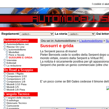
I cookie ci aiut
Regolamenti
La storia
Dai letto
Automodellismo
Ora sei in: Automodellismo >
L'automodellismo
>
Su
Automodellismo.net
Sussurri e grida
Risorse On Line
L'automodellismo
La Serpent passa di mano!
Modellisti
Pieter Bervoets cede lo scettro della Serpent dopo u
Fiere e Novità
SUSSURRI E GRIDA
mondo virtale, ovvero dalla Serpent a Virtual RC.
Interviste
La notizia è sicuramente positiva per gli appassiona
Editoriali
Serpent che perde un genio commerciale (oltre che
La redazione
On Road a Scoppio
Classic / Rigida
Competizioni 1/10
Competizioni 1/5
E' un poco come se Bill Gates cedesse il timone della
Competizioni 1/8
Modelli 1/10 Pista
Modelli 1/5
Modelli 1/8 Pista
L'angolo Tecnico
I segreti delle miscele
Il radiologo
Dizionario Tecnico
Carrozzerie
Il gommista