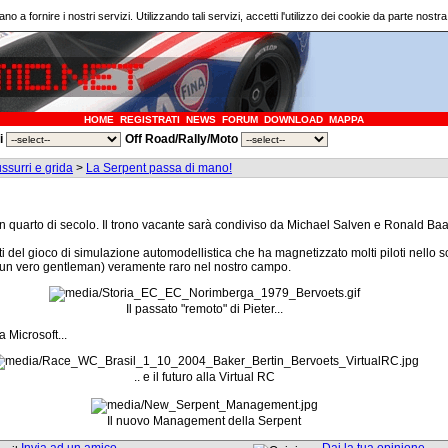
ano a fornire i nostri servizi. Utilizzando tali servizi, accetti l'utilizzo dei cookie da parte nostr
HOME
REGISTRATI
NEWS
FORUM
DOWNLOAD
MAPPA
ri
Off Road/Rally/Moto
ssurri e grida
>
La Serpent passa di mano!
n quarto di secolo. Il trono vacante sarà condiviso da Michael Salven e Ronald Baa
ti del gioco di simulazione automodellistica che ha magnetizzato molti piloti nello 
 un vero gentleman) veramente raro nel nostro campo.
Il passato "remoto" di Pieter...
 Microsoft...
.. e il futuro alla Virtual RC
Il nuovo Management della Serpent