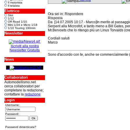
Stampa
Il motorista
Il telaista
Elettrico
Ora sei in: Rispondere
Slot
Risposta
1/12
Off Road 1/10
Da [14.07.2005 10:17 - Marco]In merito al passaggi
Mini 1/24 e Micro 1/18
Serpent alla Microsfot, e tanto meno a Bill Gates, p
1/10 Touring 190mm
Mr.Bervoets che lo ritengo più un Linus Torvalds (c
Newsletter
Cordiali saluti
Marco
Iscriviti alla nostra
Newsletter Gratuita
Sono d'accordo con te, anche se commercialmente (n
News
Collaboratori
Automodellismo.net
cerca collaboratori per
completare la redazione;
contattare la
redazione
Login
Username:
Password:
Password dimenticata?