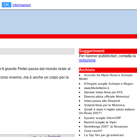
OK
a.
Informazioni
Suggerimenti
Per banner pubblicitari, contatta la
redazione
r.Il grande Pieter passa dal mondo reale al
Archivio
Accordo fra Mario Rossi e Schepis
scorso inverno, ma è anche un colpo per la
Model
D'Angelo sceglie Schepis e Mugen
www.Modellismo.it
Daniele Ielasi firma per ATS
Diventa pilota ufficiale Motonica!
Ielasi passa alla Sheperd
Solaroli firma per la Motonica
Qualè è stato il miglior pilota italiano
On-Road 2007?
Kyosho sceglie Orion/CRF
Baronti sceglie la Viper
Norimberga 2007: la Novarossi
Cosa cerchi?
La Top Ten per gli americani