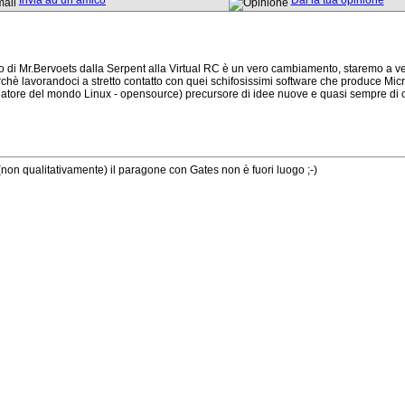
Invia ad un amico
Dai la tua opinione
o di Mr.Bervoets dalla Serpent alla Virtual RC è un vero cambiamento, staremo a v
erchè lavorandoci a stretto contatto con quei schifosissimi software che produce Mic
reatore del mondo Linux - opensource) precursore di idee nuove e quasi sempre di 
on qualitativamente) il paragone con Gates non è fuori luogo ;-)