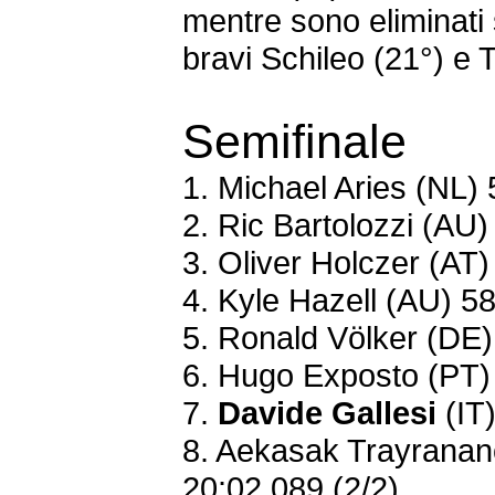
mentre sono eliminati
bravi Schileo (21°) e T
Semifinale
1. Michael Aries (NL)
2. Ric Bartolozzi (AU
3. Oliver Holczer (AT
4. Kyle Hazell (AU) 5
5. Ronald Völker (DE)
6. Hugo Exposto (PT)
7.
Davide Gallesi
(IT)
8. Aekasak Trayranan
20:02.089 (2/2)