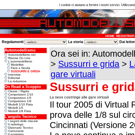
I cookie ci aiutano a fornire i nostri servizi. Utilizzan
HOME
REGISTRATI
Regolamenti
La storia
Dai letto
Automodellismo
Ora sei in: Automode
Automodellismo.net
Risorse On Line
>
Sussurri e grida
>
L
L'automodellismo
Modellisti
Fiere e Novità
gare virtuali
SUSSURRI E GRIDA
Interviste
Editoriali
La redazione
Sussurri e gri
On Road a Scoppio
Classic / Rigida
Competizioni 1/10
La neve costringe alle gare virtuali
Competizioni 1/5
Competizioni 1/8
Il tour 2005 di Virtua
Modelli 1/10 Pista
Modelli 1/5
Modelli 1/8 Pista
prova delle 1/8 sul cir
L'angolo Tecnico
I segreti delle miscele
Cincinnati (Versione 
Il radiologo
Dizionario Tecnico
Carrozzerie
Il gommista