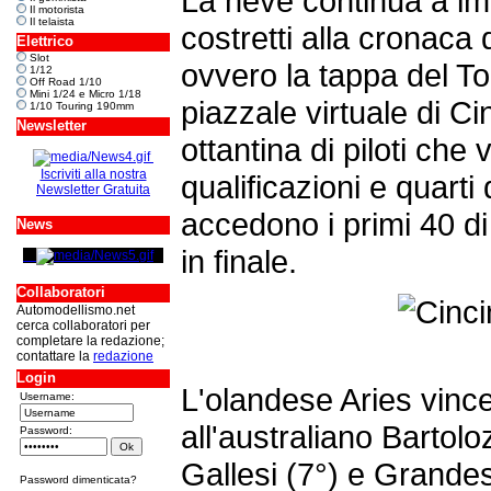
La neve continua a im
Il motorista
Il telaista
costretti alla cronaca 
Elettrico
Slot
ovvero la tappa del To
1/12
Off Road 1/10
Mini 1/24 e Micro 1/18
piazzale virtuale di Ci
1/10 Touring 190mm
Newsletter
ottantina di piloti che
Iscriviti alla nostra
qualificazioni e quarti 
Newsletter Gratuita
accedono i primi 40 d
News
in finale.
Collaboratori
Automodellismo.net
cerca collaboratori per
completare la redazione;
contattare la
redazione
Login
L'olandese Aries vince
Username:
all'australiano Bartolo
Password:
Gallesi (7°) e Grandes
Password dimenticata?