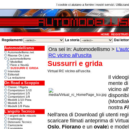
I cookie ci aiutano a fornire i nostri servizi. Utilizzan
HOME
REGISTRATI
Regolamenti
La storia
Dai letto
Automodellismo
Ora sei in: Automodellismo >
L'aut
Automodellismo.net
RC vicino all'uscita
Risorse On Line
L'automodellismo
Sussurri e grida
Modellisti
Fiere e Novità
SUSSURRI E GRIDA
Virtual RC vicino all'uscita
Interviste
Editoriali
Il videog
La redazione
mente di
On Road a Scoppio
Classic / Rigida
vicino all
Competizioni 1/10
Competizioni 1/5
disponibil
Competizioni 1/8
Modelli 1/10 Pista
(Mondial
Modelli 1/5
Modelli 1/8 Pista
nostra
F
L'angolo Tecnico
Nell'area di Download gli utenti regi
I segreti delle miscele
Il radiologo
scaricare filmati anteprima di Virtual
Dizionario Tecnico
Carrozzerie
Oslo
,
Fiorano
e un
ovale
) e modell
Il gommista