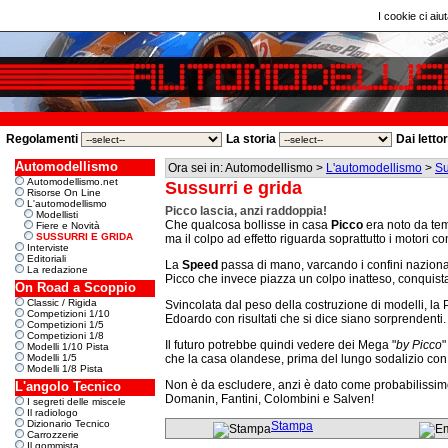
I cookie ci aiut
Regolamenti
La storia
Dai letto
Automodellismo
Ora sei in: Automodellismo >
L'automodellismo
>
Su
Automodellismo.net
Sussurri e grida
Risorse On Line
L'automodellismo
Picco lascia, anzi raddoppia!
Modellisti
Che qualcosa bollisse in casa
Picco
era noto da tem
Fiere e Novità
SUSSURRI E GRIDA
ma il colpo ad effetto riguarda soprattutto i motori 
Interviste
Editoriali
La
Speed
passa di mano, varcando i confini nazional
La redazione
Picco che invece piazza un colpo inatteso, conquist
On Road a Scoppio
Classic / Rigida
Svincolata dal peso della costruzione di modelli, la 
Competizioni 1/10
Edoardo con risultati che si dice siano sorprendenti.
Competizioni 1/5
Competizioni 1/8
Il futuro potrebbe quindi vedere dei Mega "
by Picco
"
Modelli 1/10 Pista
Modelli 1/5
che la casa olandese, prima del lungo sodalizio con l
Modelli 1/8 Pista
Non è da escludere, anzi è dato come probabilissimo
L'angolo Tecnico
Domanin, Fantini, Colombini e Salven!
I segreti delle miscele
Il radiologo
Dizionario Tecnico
Stampa
Carrozzerie
Il gommista