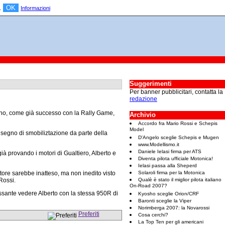
OK
a.
Informazioni
Suggerimenti
Per banner pubblicitari, contatta la
redazione
mano, come già successo con la Rally Game,
Archivio
Accordo fra Mario Rossi e Schepis
Model
 segno di smobiliztazione da parte della
D'Angelo sceglie Schepis e Mugen
www.Modellismo.it
Daniele Ielasi firma per ATS
ià provando i motori di Gualtiero, Alberto e
Diventa pilota ufficiale Motonica!
Ielasi passa alla Sheperd
ttore sarebbe inatteso, ma non inedito visto
Solaroli firma per la Motonica
Rossi.
Qualè è stato il miglior pilota italiano
On-Road 2007?
ssante vedere Alberto con la stessa 950R di
Kyosho sceglie Orion/CRF
Baronti sceglie la Viper
Norimberga 2007: la Novarossi
Preferiti
Cosa cerchi?
La Top Ten per gli americani