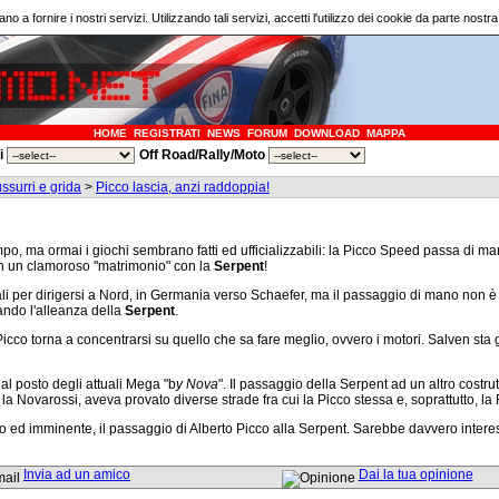
ano a fornire i nostri servizi. Utilizzando tali servizi, accetti l'utilizzo dei cookie da parte nostr
HOME
REGISTRATI
NEWS
FORUM
DOWNLOAD
MAPPA
ri
Off Road/Rally/Moto
ssurri e grida
>
Picco lascia, anzi raddoppia!
po, ma ormai i giochi sembrano fatti ed ufficializzabili: la Picco Speed passa di 
con un clamoroso "matrimonio" con la
Serpent
!
i per dirigersi a Nord, in Germania verso Schaefer, ma il passaggio di mano non è
ando l'alleanza della
Serpent
.
Picco torna a concentrarsi su quello che sa fare meglio, ovvero i motori. Salven sta g
 al posto degli attuali Mega "b
y Nova
". Il passaggio della Serpent ad un altro costru
a Novarossi, aveva provato diverse strade fra cui la Picco stessa e, soprattutto, la 
 ed imminente, il passaggio di Alberto Picco alla Serpent. Sarebbe davvero intere
Invia ad un amico
Dai la tua opinione