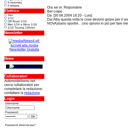
Il motorista
Il telaista
Ora sei in: Rispondere
Elettrico
Bel colpo
Slot
Da [30.06.2004 16:20 - Luis]
1/12
Dai Alby questa volta le cose devono girare per il ver
Off Road 1/10
NOVA)siano sportivi... Uno sprono in più per fare me
Mini 1/24 e Micro 1/18
1/10 Touring 190mm
Newsletter
Iscriviti alla nostra
Newsletter Gratuita
News
Collaboratori
Automodellismo.net
cerca collaboratori per
completare la redazione;
contattare la
redazione
Login
Username:
Password:
Password dimenticata?