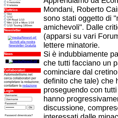
Apprendiamo da Ecom
Il motorista
Il telaista
Mondani, Roberto Cai
Elettrico
Slot
sono stati oggetto di "
1/12
Off Road 1/10
Mini 1/24 e Micro 1/18
amichevoli". Dalle criti
1/10 Touring 190mm
Newsletter
(apparsi su vari Forum
Iscriviti alla nostra
lettere minatorie.
Newsletter Gratuita
Si è indubbiamente pas
News
che tutti facciano un p
cominciare dal cretin
Collaboratori
Automodellismo.net
cerca collaboratori per
definito che tale) che
completare la redazione;
contattare la
redazione
proseguendo con tutti 
Login
Username:
hanno progressivamente
Password:
discussione, compreso 
interessati dalle mina
Password dimenticata?