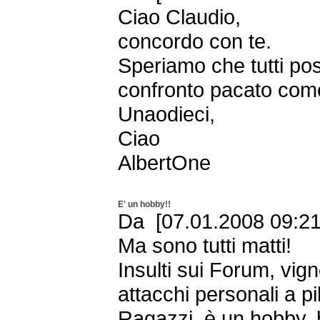
Ciao Claudio,
concordo con te.
Speriamo che tutti po
confronto pacato come
Unaodieci,
Ciao
AlbertOne
E' un hobby!!
Da [07.01.2008 09:2
Ma sono tutti matti!
Insulti sui Forum, vig
attacchi personali a pil
Ragazzi, è un hobby, b