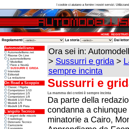
I cookie ci aiutano a fornire i nostri servizi. Utilizzan
HOME
REGISTRATI
Regolamenti
La storia
Dai letto
Automodellismo
Ora sei in: Automode
Automodellismo.net
Risorse On Line
>
Sussurri e grida
>
L
L'automodellismo
Modellisti
Fiere e Novità
sempre incinta
SUSSURRI E GRIDA
Interviste
Editoriali
La redazione
Sussurri e gri
On Road a Scoppio
Classic / Rigida
Competizioni 1/10
La mamma dei cretini è sempre incinta
Competizioni 1/5
Competizioni 1/8
Da parte della redazi
Modelli 1/10 Pista
Modelli 1/5
Modelli 1/8 Pista
condanna a chiunque a
L'angolo Tecnico
I segreti delle miscele
minatorie a Cairo,
Il radiologo
Dizionario Tecnico
Carrozzerie
Il gommista