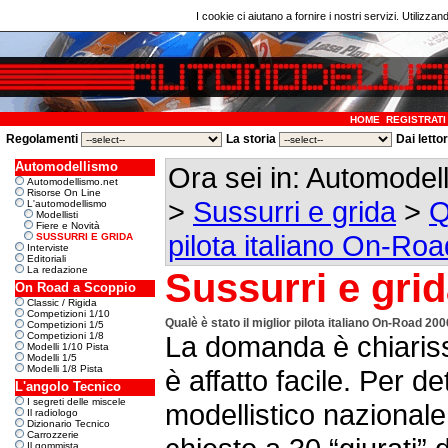
I cookie ci aiutano a fornire i nostri servizi. Utilizzan
HOME
REGISTRATI
Regolamenti
La storia
Dai letto
Automodellismo
Ora sei in: Automode
Automodellismo.net
Risorse On Line
>
Sussurri e grida
>
Q
L'automodellismo
Modellisti
Fiere e Novità
pilota italiano On-Ro
SUSSURRI E GRIDA
Interviste
Editoriali
La redazione
Sussurri e gri
On Road a Scoppio
Classic / Rigida
Competizioni 1/10
Qualè è stato il miglior pilota italiano On-Road 20
Competizioni 1/5
Competizioni 1/8
La domanda è chiariss
Modelli 1/10 Pista
Modelli 1/5
Modelli 1/8 Pista
è affatto facile. Per d
L'angolo Tecnico
I segreti delle miscele
modellistico nazional
Il radiologo
Dizionario Tecnico
Carrozzerie
Il gommista