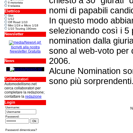
chiesto a 30 “giurati” 
Il motorista
Il telaista
nomi di papabili candid
Elettrico
Slot
In questo modo abbiam
1/12
Off Road 1/10
Mini 1/24 e Micro 1/18
selezionando così i 5 p
1/10 Touring 190mm
Newsletter
nomination dalla giuria
Iscriviti alla nostra
sono al web-voto per d
Newsletter Gratuita
2006.
News
Alcune Nomination sono
sono più sorprendenti
Collaboratori
Automodellismo.net
cerca collaboratori per
completare la redazione;
contattare la
redazione
Login
Username:
N
Password:
Password dimenticata?