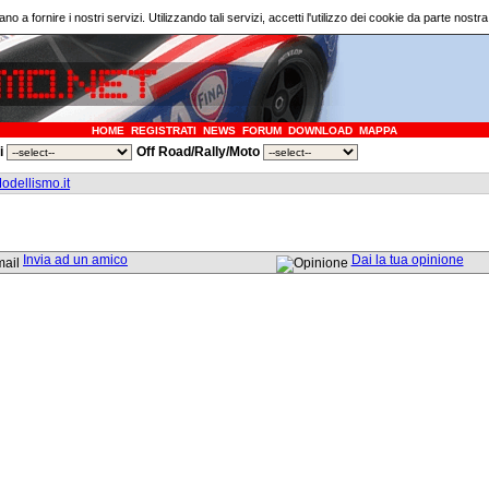
ano a fornire i nostri servizi. Utilizzando tali servizi, accetti l'utilizzo dei cookie da parte nostr
HOME
REGISTRATI
NEWS
FORUM
DOWNLOAD
MAPPA
ri
Off Road/Rally/Moto
dellismo.it
Invia ad un amico
Dai la tua opinione