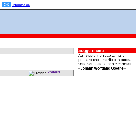
OK
a.
Informazioni
Suggerimenti
Agli stupidi non capita mai di
pensare che il merito e la buona
sorte sono strettamente correlati.
-
Johann Wolfgang Goethe
-
Preferiti