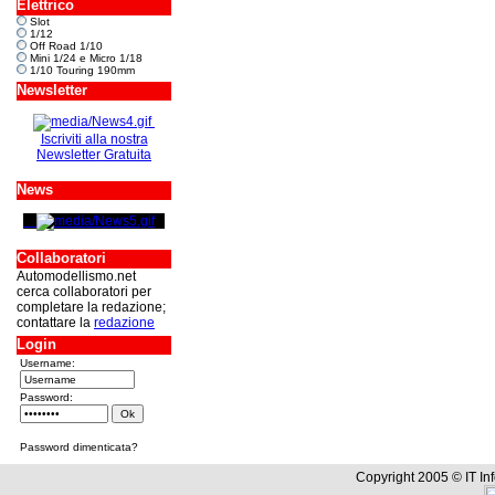
Elettrico
Slot
1/12
Off Road 1/10
Mini 1/24 e Micro 1/18
1/10 Touring 190mm
Newsletter
Iscriviti alla nostra
Newsletter Gratuita
News
Collaboratori
Automodellismo.net
cerca collaboratori per
completare la redazione;
contattare la
redazione
Login
Username:
Password:
Password dimenticata?
Copyright 2005 © IT In