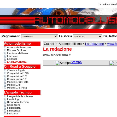
I cookie ci aiut
Regolamenti
La storia
Dai letto
Automodellismo
Ora sei in: Automodellismo >
La redazione
>
www.Mo
Automodellismo.net
La redazione
Risorse On Line
L'automodellismo
www.Modellismo.it
Interviste
Editoriali
LA REDAZIONE
Stampa
On Road a Scoppio
Classic / Rigida
Competizioni 1/10
Competizioni 1/5
Competizioni 1/8
Modelli 1/10 Pista
Modelli 1/5
Modelli 1/8 Pista
L'angolo Tecnico
I segreti delle miscele
Il radiologo
Dizionario Tecnico
Carrozzerie
Il gommista
Il motorista
Il telaista