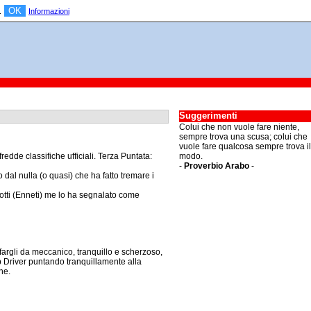
OK
a.
Informazioni
Suggerimenti
Colui che non vuole fare niente,
sempre trova una scusa; colui che
vuole fare qualcosa sempre trova il
edde classifiche ufficiali. Terza Puntata:
modo.
-
Proverbio Arabo
-
 dal nulla (o quasi) che ha fatto tremare i
otti (Enneti) me lo ha segnalato come
 fargli da meccanico, tranquillo e scherzoso,
p Driver puntando tranquillamente alla
one.