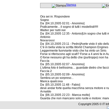
Stampa
Ora sei in: Rispondere
Sogno
Da [04.10.2005 02:01 - Anonimo]
Praticamente... il sogno di tutti i modellisti!!!!!
Walter per tutti noi
Da [04.10.2005 12:35 - Antonio]Un sogno che tutti mo
Antonio
Novarossi
Da [04.10.2005 23:11 - Pedro]Avete visto il sito de
C'è in bella vista la scritta World Champion Engines e
Leggermente fuorviante visto che ha vinto un Sirio.
Forse si riferiscono agli scafi? Forse a 4 anni fa in A
O forse nessuno gli ha detto che (purtroppo) non ha
Faccia
Da [05.10.2005 02:07 - Anonimo]
L'ultima foto è bellissima.... guardate dietro che facci
Faccia 2
Da [05.10.2005 02:09 - Anonimo]
Sembra un po sorpreso...
Manca qualcosa
Da [05.10.2005 11:48 - Fabio]
deve andar forte quella macchina senza motore e r
Arnaldo
Da [06.10.2005 22:23 - Manca molto]
Guarda che non mancano solo ruote e motore: manca
Copyright 2005 © IT In