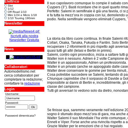
Elettrico
Il suo capolavoro comunque lo compie il sabato conclu
Slot
Cuypers (3°). Basti ricordare che in quel quarto rim
1/12
Perfetto: Salemi in semifinale è già una favola, ci s
Off Road 1/10
e fa tutta la mezz’ora in coppia con lui, demolendo 
Mini 1/24 e Micro 1/18
1/10 Touring 190mm
podio. Nella semifinale vengono eliminati Cuypers, Ti
Newsletter
Iscriviti alla nostra
La storia da libro cuore continua. In finale Salemi rifo
Newsletter Gratuita
Collari, Osaka, Tanaka, Fukuda e Fantini. Solo Bertin 
recuperare i 2 rifonimenti in più rispetto agli avver
News
quasi tutti gli altri (Ielasi e Bertin in primis).
Salemi, contro ogni pronostico, inizia a saltare tutti 
Walter non è nessuno. Adrien è 2 volte Campione de
Walter è un appassionato, Adrien un professionista.
Collaboratori
Walter è un privato (anche se appoggiato dalle case
Walter deve conservare le gomme per trenta minuti, 
Automodellismo.net
Cosa potrebbe succedere se Salemi, tentando di passa
cerca collaboratori per
Chiunque capirebbe che il sorpasso di Davide a Goli
completare la redazione;
impossibile ai danni di Bertin e, incredibilmente, gl
contattare la
redazione
classe del campione.
Login
Tutti gli avversari lo vedono solo da dietro, nonostan
Username:
Password:
Se finisse qua, saremmo veramente nell’edizione 2005 
sogno è sfumato dopo mezz’ora di gara, ma anche al 
Password dimenticata?
Walter Salemi il suo Mondiale l’ha vinto comunque,
Enneti e Viper. Forse anche una rivincita rispetto a 
Grazie Walter per le emozioni che ci hai regalato.