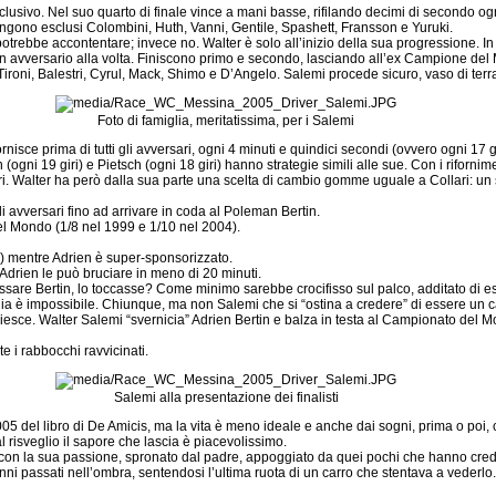
sivo. Nel suo quarto di finale vince a mani basse, rifilando decimi di secondo ogni 
angono esclusi Colombini, Huth, Vanni, Gentile, Spashett, Fransson e Yuruki.
i potrebbe accontentare; invece no. Walter è solo all’inizio della sua progressione. 
un avversario alla volta. Finiscono primo e secondo, lasciando all’ex Campione del
roni, Balestri, Cyrul, Mack, Shimo e D’Angelo. Salemi procede sicuro, vaso di terraco
Foto di famiglia, meritatissima, per i Salemi
rnisce prima di tutti gli avversari, ogni 4 minuti e quindici secondi (ovvero ogni 17 giri
(ogni 19 giri) e Pietsch (ogni 18 giri) hanno strategie simili alle sue. Con i riforni
sari. Walter ha però dalla sua parte una scelta di cambio gomme uguale a Collari: un 
gli avversari fino ad arrivare in coda al Poleman Bertin.
l Mondo (1/8 nel 1999 e 1/10 nel 2004).
) mentre Adrien è super-sponsorizzato.
Adrien le può bruciare in meno di 20 minuti.
re Bertin, lo toccasse? Come minimo sarebbe crocifisso sul palco, additato di esse
a è impossibile. Chiunque, ma non Salemi che si “ostina a credere” di essere un c
i riesce. Walter Salemi “svernicia” Adrien Bertin e balza in testa al Campionato del
te i rabbocchi ravvicinati.
Salemi alla presentazione dei finalisti
del libro di De Amicis, ma la vita è meno ideale e anche dai sogni, prima o poi, ci s
risveglio il sapore che lascia è piacevolissimo.
 con la sua passione, spronato dal padre, appoggiato da quei pochi che hanno cre
anni passati nell’ombra, sentendosi l’ultima ruota di un carro che stentava a vederlo.