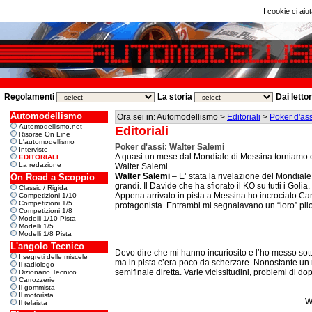
I cookie ci aiut
Regolamenti
La storia
Dai letto
Automodellismo
Ora sei in: Automodellismo >
Editoriali
>
Poker d'ass
Automodellismo.net
Editoriali
Risorse On Line
L'automodellismo
Poker d'assi: Walter Salemi
Interviste
A quasi un mese dal Mondiale di Messina torniamo con u
EDITORIALI
La redazione
Walter Salemi
Walter Salemi
– E’ stata la rivelazione del Mondiale
On Road a Scoppio
grandi. Il Davide che ha sfiorato il KO su tutti i Golia.
Classic / Rigida
Appena arrivato in pista a Messina ho incrociato Ca
Competizioni 1/10
Competizioni 1/5
protagonista. Entrambi mi segnalavano un “loro” pilo
Competizioni 1/8
Modelli 1/10 Pista
Modelli 1/5
Modelli 1/8 Pista
L'angolo Tecnico
Devo dire che mi hanno incuriosito e l’ho messo sotto 
I segreti delle miscele
ma in pista c’era poco da scherzare. Nonostante un m
Il radiologo
semifinale diretta. Varie vicissitudini, problemi di 
Dizionario Tecnico
Carrozzerie
Il gommista
Il motorista
Wa
Il telaista