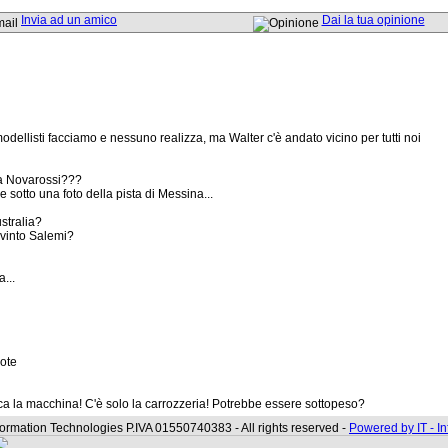
Invia ad un amico
Dai la tua opinione
dellisti facciamo e nessuno realizza, ma Walter c'è andato vicino per tutti noi
lla Novarossi???
 sotto una foto della pista di Messina...
ustralia?
 vinto Salemi?
a...
uote
 la macchina! C'è solo la carrozzeria! Potrebbe essere sottopeso?
formation Technologies P.IVA 01550740383 - All rights reserved -
Powered by IT - I