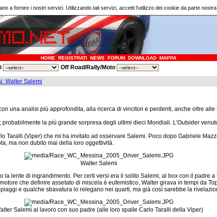
ano a fornire i nostri servizi. Utilizzando tali servizi, accetti l'utilizzo dei cookie da parte nostr
HOME
REGISTRATI
NEWS
FORUM
DOWNLOAD
MAPPA
ri
Off Road/Rally/Moto
i: Walter Salemi
na analisi più approfondita, alla ricerca di vincitori e perdenti, anche oltre alle fr
; probabilmente la più grande sorpresa degli ultimi dieci Mondiali. L’Outsider venuto
rlo Taralli (Viper) che mi ha invitato ad osservare Salemi. Poco dopo Gabriele Mazz
ta, ma non dubito mai della loro oggettività.
Walter Salemi
la lente di ingrandimento. Per certi versi era il solito Salemi, al box con il padre a
otore che definire assetato di miscela è eufemistico, Walter girava in tempi da To
doppiaggi e qualche sbavatura lo relegano nei quarti, ma già così sarebbe la rivelazi
lter Salemi al lavoro con suo padre (alle loro spalle Carlo Taralli della Viper)