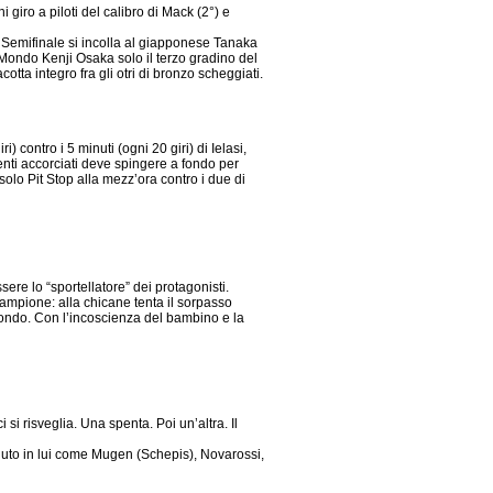
giro a piloti del calibro di Mack (2°) e
In Semifinale si incolla al giapponese Tanaka
 Mondo Kenji Osaka solo il terzo gradino del
tta integro fra gli otri di bronzo scheggiati.
) contro i 5 minuti (ogni 20 giri) di Ielasi,
menti accorciati deve spingere a fondo per
solo Pit Stop alla mezz’ora contro i due di
re lo “sportellatore” dei protagonisti.
ampione: alla chicane tenta il sorpasso
 Mondo. Con l’incoscienza del bambino e la
i risveglia. Una spenta. Poi un’altra. Il
duto in lui come Mugen (Schepis), Novarossi,