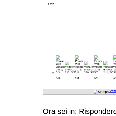
2250
0
5/3
5/4
5/5
5/
Stam
Ora sei in: Risponder