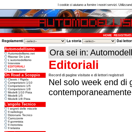
I cookie ci aiutano a fornire i nostri servizi. Utilizzan
HOME
REGISTRATI
Regolamenti
La storia
Dai letto
Automodellismo
Ora sei in: Automode
Automodellismo.net
Risorse On Line
L'automodellismo
Editoriali
Interviste
EDITORIALI
La redazione
On Road a Scoppio
Record di pagine visitate e di lettori registrati
Nel solo week end di g
Classic / Rigida
Competizioni 1/10
Competizioni 1/5
contemporaneamente (pr
Competizioni 1/8
Modelli 1/10 Pista
Modelli 1/5
Modelli 1/8 Pista
L'angolo Tecnico
I segreti delle miscele
Il radiologo
Dizionario Tecnico
Carrozzerie
Il gommista
Il motorista
Il telaista