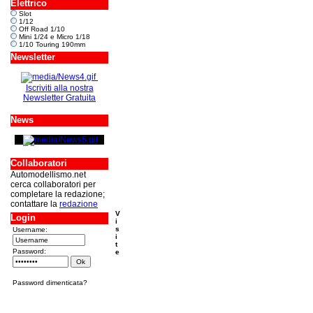
Elettrico
Slot
1/12
Off Road 1/10
Mini 1/24 e Micro 1/18
1/10 Touring 190mm
Newsletter
Iscriviti alla nostra
Newsletter Gratuita
News
Collaboratori
Automodellismo.net
cerca collaboratori per
completare la redazione;
contattare la
redazione
V
Login
i
s
Username:
i
t
Password:
e
Password dimenticata?