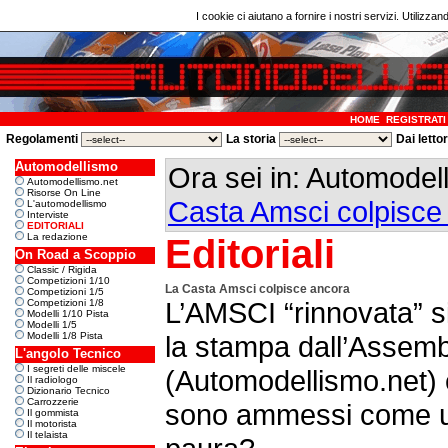
I cookie ci aiutano a fornire i nostri servizi. Utilizzan
HOME
REGISTRATI
Regolamenti
La storia
Dai letto
Automodellismo
Ora sei in: Automode
Automodellismo.net
Risorse On Line
Casta Amsci colpisce
L'automodellismo
Interviste
EDITORIALI
La redazione
Editoriali
On Road a Scoppio
Classic / Rigida
Competizioni 1/10
La Casta Amsci colpisce ancora
Competizioni 1/5
L’AMSCI “rinnovata” s
Competizioni 1/8
Modelli 1/10 Pista
Modelli 1/5
Modelli 1/8 Pista
la stampa dall’Assemb
L'angolo Tecnico
I segreti delle miscele
(Automodellismo.net) 
Il radiologo
Dizionario Tecnico
Carrozzerie
sono ammessi come ud
Il gommista
Il motorista
Il telaista