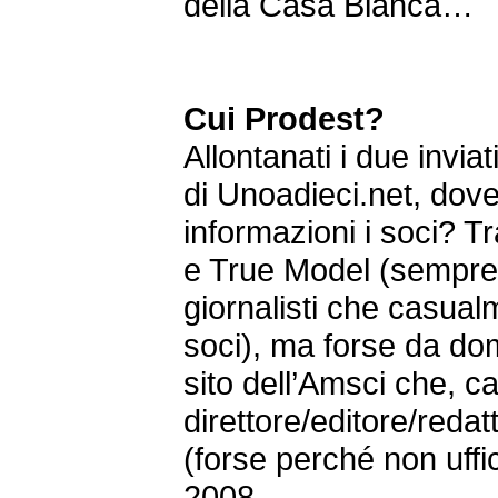
della Casa Bianca…
Cui Prodest?
Allontanati i due invia
di Unoadieci.net, dov
informazioni i soci? 
e True Model (sempre 
giornalisti che casua
soci), ma forse da do
sito dell’Amsci che,
direttore/editore/red
(forse perché non uffi
2008...