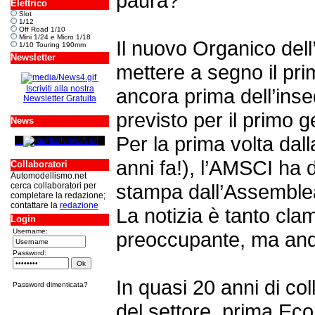
paura?
Elettrico
Slot
1/12
Off Road 1/10
Mini 1/24 e Micro 1/18
Il nuovo Organico dell
1/10 Touring 190mm
Newsletter
mettere a segno il pri
Iscriviti alla nostra
ancora prima dell’inse
Newsletter Gratuita
previsto per il primo 
News
Per la prima volta dal
anni fa!), l’AMSCI ha 
Collaboratori
Automodellismo.net
stampa dall’Assemblea
cerca collaboratori per
completare la redazione;
contattare la
redazione
La notizia è tanto cl
Login
Username:
preoccupante, ma and
Password:
In quasi 20 anni di col
Password dimenticata?
del settore, prima Ec