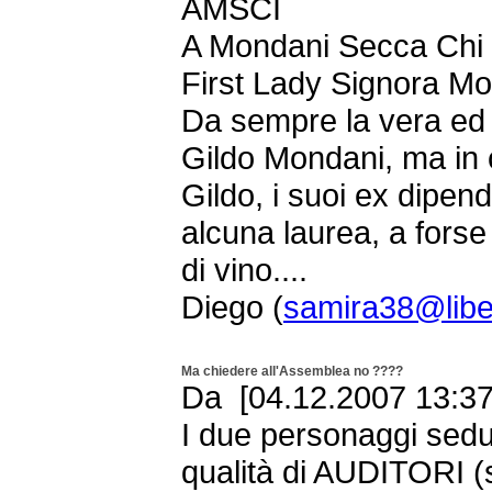
AMSCI
A Mondani Secca Chi I
First Lady Signora M
Da sempre la vera ed 
Gildo Mondani, ma in c
Gildo, i suoi ex dipen
alcuna laurea, a forse
di vino....
Diego (
samira38@liber
Ma chiedere all'Assemblea no ????
Da [04.12.2007 13:3
I due personaggi seduti
qualità di AUDITORI (