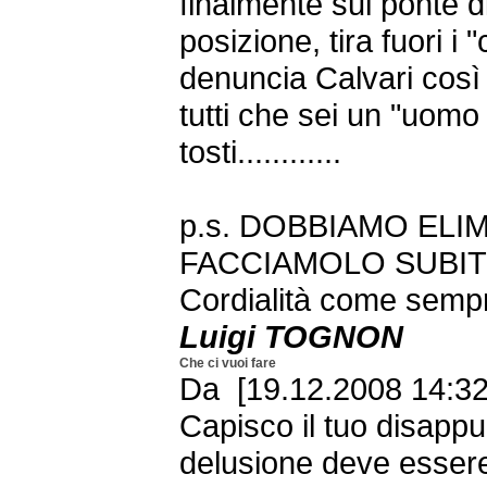
finalmente sul ponte 
posizione, tira fuori i 
denuncia Calvari così
tutti che sei un "uomo 
tosti............
p.s. DOBBIAMO ELI
FACCIAMOLO SUBITO 
Cordialità come semp
Luigi TOGNON
Che ci vuoi fare
Da [19.12.2008 14:32
Capisco il tuo disappu
delusione deve essere