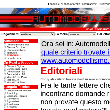
I cookie ci aiutano a fornire i nostri servizi. Utilizzan
HOME
REGISTRATI
Regolamenti
La storia
Dai letto
Automodellismo
Ora sei in: Automode
Automodellismo.net
Risorse On Line
quale criterio trovate i
L'automodellismo
Interviste
EDITORIALI
www.automodellismo.
La redazione
On Road a Scoppio
Classic / Rigida
Editoriali
Competizioni 1/10
Competizioni 1/5
Competizioni 1/8
Modelli 1/10 Pista
Con quale criterio trovate i test su www.automode
Modelli 1/5
Modelli 1/8 Pista
Fra le tante lettere c
L'angolo Tecnico
I segreti delle miscele
incontrano domande r
Il radiologo
Dizionario Tecnico
Carrozzerie
non provate questo m
Il gommista
Il motorista
Il telaista