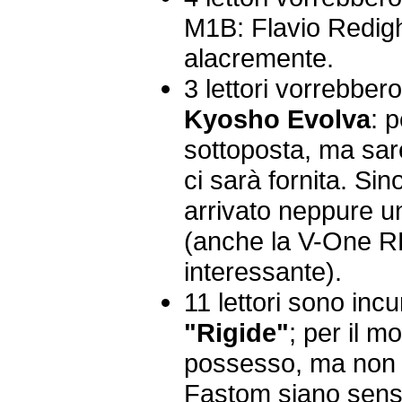
M1B: Flavio Redigh
alacremente.
3 lettori vorrebber
Kyosho Evolva
: 
sottoposta, ma sar
ci sarà fornita. Sin
arrivato neppure u
(anche la V-One R
interessante).
11 lettori sono incu
"Rigide"
; per il 
possesso, ma non 
Fastom siano sensib