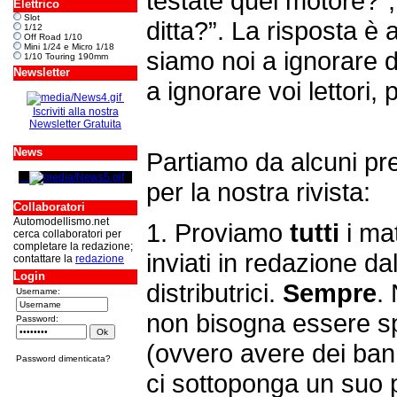
testate quel motore?”,
Elettrico
Slot
ditta?”. La risposta 
1/12
Off Road 1/10
Mini 1/24 e Micro 1/18
siamo noi a ignorare de
1/10 Touring 190mm
Newsletter
a ignorare voi lettori, p
Iscriviti alla nostra
Newsletter Gratuita
News
Partiamo da alcuni pre
per la nostra rivista:
Collaboratori
Automodellismo.net
1. Proviamo
tutti
i mat
cerca collaboratori per
completare la redazione;
inviati in redazione dal
contattare la
redazione
Login
distributrici.
Sempre
.
Username:
non bisogna essere sp
Password:
(ovvero avere dei ba
Password dimenticata?
ci sottoponga un suo p