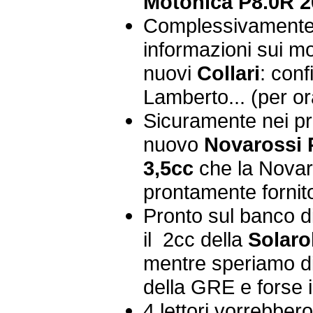
Motonica P8.0R 2
Complessivamente 1
informazioni sui m
nuovi
Collari
: conf
Lamberto... (per o
Sicuramente nei pro
nuovo
Novarossi 
3,5cc
che la Novar
prontamente fornit
Pronto sul banco d
il 2cc della
Solaro
mentre speriamo di
della GRE e forse 
4 lettori vorrebbe