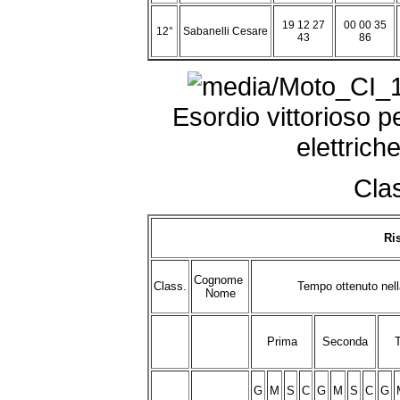
19 12 27
00 00 35
12°
Sabanelli Cesare
43
86
Esordio vittorioso p
elettrich
Clas
Ris
Cognome
Class.
Tempo ottenuto ne
Nome
Prima
Seconda
T
G
M
S
C
G
M
S
C
G