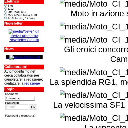
Elettrico
Slot
1/12
Moto in azione 
Off Road 1/10
Mini 1/24 e Micro 1/18
1/10 Touring 190mm
Newsletter
Iscriviti alla nostra
Newsletter Gratuita
Gli eroici concorr
News
Camp
Collaboratori
Automodellismo.net
cerca collaboratori per
La splendida RG1, m
completare la redazione;
contattare la
redazione
Login
Username:
La velocissima SF1
Password:
Password dimenticata?
La vincente