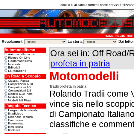
I cookie ci aiutano a fornire i nostri servizi. Utilizzan
HOME
REGISTRATI
Regolamenti
La storia
Dai letto
Automodellismo
Ora sei in: Off Road/
Automodellismo.net
Risorse On Line
profeta in patria
L'automodellismo
Interviste
Editoriali
La redazione
Motomodelli
On Road a Scoppio
Classic / Rigida
Competizioni 1/10
Tradii profeta in patria
Competizioni 1/5
Rolando Tradii come V
Competizioni 1/8
Modelli 1/10 Pista
Modelli 1/5
Modelli 1/8 Pista
vince sia nello scoppio
L'angolo Tecnico
I segreti delle miscele
di Campionato Italian
Il radiologo
Dizionario Tecnico
Carrozzerie
classifiche e commenti
Il gommista
Il motorista
Il telaista