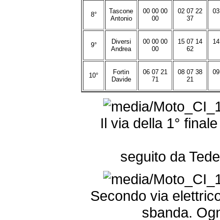
Tascone
00 00 00
02 07 22
03
8°
Antonio
00
37
Diversi
00 00 00
15 07 14
14
9°
Andrea
00
62
Fortin
06 07 21
08 07 38
09
10°
Davide
71
21
Il via della 1° fina
seguito da Tede
Secondo via elettric
sbanda. Ogni