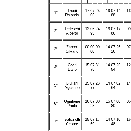
Tradii
17 07 25
16 07 14
16
1°
Rolando
05
88
Tedeschi
12 05 24
16 07 17
09
2°
Alberto
95
86
Zanoni
00 00 00
14 07 25
07
3°
Silvano
00
26
Costi
15 07 31
14 07 25
12
4°
Dario
75
54
Giuliani
15 07 23
14 07 02
14
5°
Agostino
77
64
Ognibene
16 07 00
16 07 00
05
6°
Paolo
28
80
Sabanelli
15 07 17
14 07 10
16
7°
Cesare
59
48