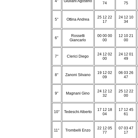
4°
Giuliani Agostino
74
75
25 12 22
24 12 10
5°
Ottina Andrea
17
34
Rossetti
00 00 00
12 10 21
6°
Giancarlo
00
00
24 12 02
24 12 01
7°
Clerici Diego
00
49
19 12 02
06 03 26
8°
Zanoni Silvano
09
47
24 12 12
25 12 22
9°
Magnani Gino
32
00
17 12 18
17 12 45
10°
Tedeschi Alberto
04
61
22 12 05
07 03 47
11°
Trombelli Enzo
77
17