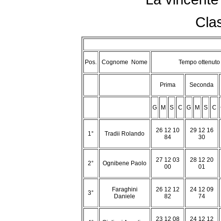
Clas
Pos.
Cognome Nome
Tempo ottenuto
Prima
Seconda
G
M
S
C
G
M
S
C
26 12 10
29 12 16
1°
Tradii Rolando
84
30
27 12 03
28 12 20
2°
Ognibene Paolo
00
01
Faraghini
26 12 12
24 12 09
3°
Daniele
82
74
23 12 08
24 12 12