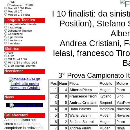
WC
Valencia EC 2008
Modelli 1/10 Pista
I 10 finalisti: da sini
Modelli 1/5
Modelli 1/8 Pista
L'angolo Tecnico
Position), Stefano 
I segreti delle miscele
Il radiologo
Alber
Dizionario Tecnico
Carrozzerie
Il gommista
Andrea Cristiani, 
Il motorista
Il telaista
Elettrico
Ielasi, francesco Tir
Slot
1/12
Off Road 1/10
Ba
Mini 1/24 e Micro 1/18
1/10 Touring 190mm
Newsletter
3° Prova Campionato It
Pos
Num
Pilota
Modello
Motore
Iscriviti alla nostra
Newsletter Gratuita
1
4
Alberto Picco
Mugen
Picco
2
8
Francesco Tironi
Kyosho
Sirio
News
3
5
Andrea Cristiani
Serpent
MaxPow
4
10
Dario Balestri
Motonica
Novaros
Collaboratori
5
3
Walter Salemi
Mugen
Novaros
Automodellismo.net
6
2
Stefano Solaroli
Mugen
Picco
cerca collaboratori per
completare la redazione;
7
9
Andrea Pirani
Mugen
Ninja