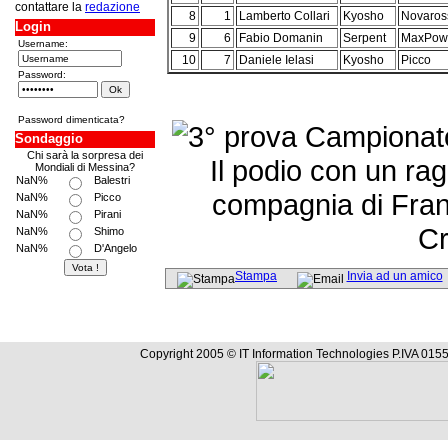
contattare la
redazione
8
1
Lamberto Collari
Kyosho
Novaros
Login
9
6
Fabio Domanin
Serpent
MaxPow
Username:
10
7
Daniele Ielasi
Kyosho
Picco
Password:
Password dimenticata?
Sondaggio
Chi sarà la sorpresa dei
Il podio con un rag
Mondiali di Messina?
NaN%
Balestri
compagnia di Fran
NaN%
Picco
NaN%
Pirani
Cr
NaN%
Shimo
NaN%
D'Angelo
Stampa
Invia ad un amico
Copyright 2005 © IT Information Technologies P.IVA 0155