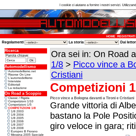
I cookie ci aiutano a fornire i nostri servizi. Utilizzan
HOME
REGISTRATI
Regolamenti
La storia
Dai letto
Ricerca
Ora sei in: On Road 
Parola chiave:
1/8
>
Picco vince a Bo
Automodellismo
Automodellismo.net
Cristiani
Risorse On Line
L'automodellismo
Interviste
Competizioni 1
Editoriali
La redazione
On Road a Scoppio
Picco vince a Bologna davanti a Tironi e Cristiani
Classic / Rigida
Competizioni 1/10
Grande vittoria di Albe
Competizioni 1/5
COMPETIZIONI 1/8
1/8 2003
bastano la Pole Positio
1/8 2004
1/8 2005
1/8 2006
giro veloce in gara; rit
1/8 2007
1/8 2008
Europeo B Fiorano
Messina 2005 Speciale