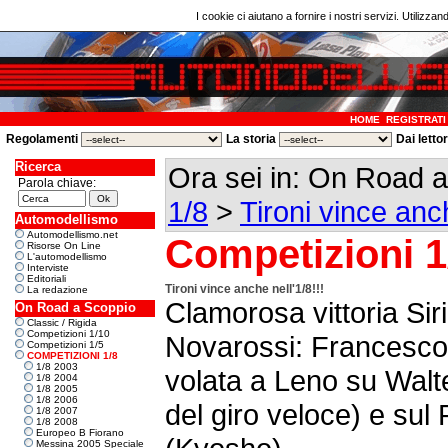
I cookie ci aiutano a fornire i nostri servizi. Utilizzan
HOME
REGISTRATI
Regolamenti
La storia
Dai letto
Ricerca
Ora sei in: On Road 
Parola chiave:
1/8
>
Tironi vince anch
Automodellismo
Automodellismo.net
Competizioni 1
Risorse On Line
L'automodellismo
Interviste
Editoriali
Tironi vince anche nell'1/8!!!
La redazione
Clamorosa vittoria Siri
On Road a Scoppio
Classic / Rigida
Competizioni 1/10
Novarossi: Francesco 
Competizioni 1/5
COMPETIZIONI 1/8
1/8 2003
volata a Leno su Walt
1/8 2004
1/8 2005
1/8 2006
del giro veloce) e su
1/8 2007
1/8 2008
Europeo B Fiorano
Messina 2005 Speciale