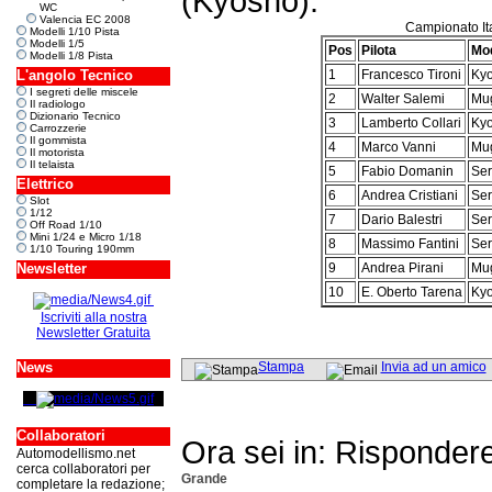
(Kyosho).
WC
Valencia EC 2008
Campionato It
Modelli 1/10 Pista
Modelli 1/5
Pos
Pilota
Mod
Modelli 1/8 Pista
L'angolo Tecnico
1
Francesco Tironi
Ky
I segreti delle miscele
2
Walter Salemi
Mu
Il radiologo
Dizionario Tecnico
3
Lamberto Collari
Ky
Carrozzerie
Il gommista
4
Marco Vanni
Mu
Il motorista
Il telaista
5
Fabio Domanin
Ser
Elettrico
6
Andrea Cristiani
Ser
Slot
1/12
7
Dario Balestri
Ser
Off Road 1/10
Mini 1/24 e Micro 1/18
8
Massimo Fantini
Ser
1/10 Touring 190mm
Newsletter
9
Andrea Pirani
Mu
10
E. Oberto Tarena
Ky
Iscriviti alla nostra
Newsletter Gratuita
News
Stampa
Invia ad un amico
Collaboratori
Ora sei in: Risponder
Automodellismo.net
cerca collaboratori per
Grande
completare la redazione;