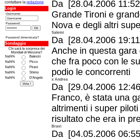
Da [28.04.2006 11:52
contattare la
redazione
Login
Grande Tironi e grande 
Username:
Nova e degli altri supe
Password:
Salemi
Da [28.04.2006 19:11
Password dimenticata?
Sondaggio
Anche in questa gara 
Chi sarà la sorpresa dei
Mondiali di Messina?
NaN%
Balestri
che fra poco con le s
NaN%
Picco
NaN%
Pirani
podio le concorrenti
NaN%
Shimo
NaN%
D'Angelo
x Andrea
Da [29.04.2006 12:46
Franco, è stata una 
altrimenti i super pilot
risultato che era in pre
Bravi
Da [04.05.2006 06:55