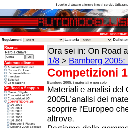
I cookie ci aiutano a fornire i nostri servizi. Utilizzan
HOME
REGISTRATI
Regolamenti
La storia
Dai letto
Ricerca
Ora sei in: On Road 
Parola chiave:
1/8
>
Bamberg 2005: i
Automodellismo
Automodellismo.net
Competizioni 1
Risorse On Line
L'automodellismo
Interviste
Editoriali
Bamberg 2005: i materiali e non solo
La redazione
Materiali e analisi d
On Road a Scoppio
Classic / Rigida
Competizioni 1/10
2005L'analisi dei mater
Competizioni 1/5
COMPETIZIONI 1/8
1/8 2003
scoprire l'Europeo ch
1/8 2004
1/8 2005
1/8 2006
altrove.
1/8 2007
1/8 2008
Europeo B Fiorano
Messina 2005 Speciale