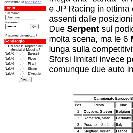
contattare la
redazione
e JP Racing in ottima
Login
Username:
assenti dalle posizioni
Password:
Due
Serpent
sul podi
Password dimenticata?
molta scena, ma le 6
Sondaggio
lunga sulla competitivi
Chi sarà la sorpresa dei
Mondiali di Messina?
NaN%
Balestri
Sforsi limitati invece
NaN%
Picco
NaN%
Pirani
comunque due auto in 
NaN%
Shimo
NaN%
D'Angelo
Campionato Europeo B 1
Pos
Pilota
Naz
1
Cuypers, Steven
Belgium
2
Rometsch, Marc
Germany
3
Puccinelli, Stefano
Italy
4
Siegfried, Adrien
France