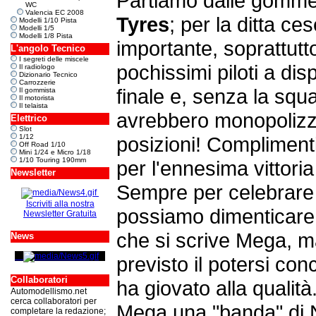
Partiamo dalle gomme 
WC
Valencia EC 2008
Tyres
; per la ditta ce
Modelli 1/10 Pista
Modelli 1/5
Modelli 1/8 Pista
importante, soprattutt
L'angolo Tecnico
I segreti delle miscele
pochissimi piloti a di
Il radiologo
Dizionario Tecnico
Carrozzerie
finale e, senza la squa
Il gommista
Il motorista
Il telaista
avrebbero monopolizz
Elettrico
Slot
1/12
posizioni! Complimenti
Off Road 1/10
Mini 1/24 e Micro 1/18
1/10 Touring 190mm
per l'ennesima vittori
Newsletter
Sempre per celebrare i
Iscriviti alla nostra
possiamo dimenticare i
Newsletter Gratuita
che si scrive Mega, m
News
previsto il potersi con
Collaboratori
ha giovato alla qualità.
Automodellismo.net
cerca collaboratori per
Mega una "banda" di N
completare la redazione;