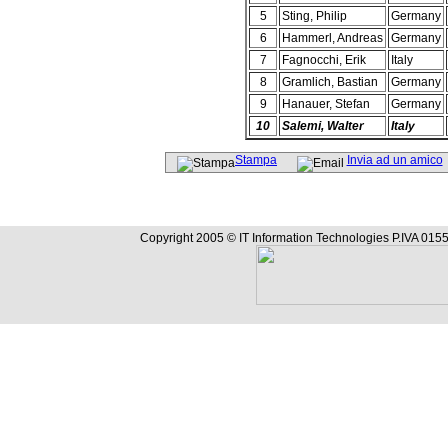
5
Sting, Philip
Germany
6
Hammerl, Andreas
Germany
7
Fagnocchi, Erik
Italy
8
Gramlich, Bastian
Germany
9
Hanauer, Stefan
Germany
10
Salemi, Walter
Italy
Stampa
Invia ad un amico
Copyright 2005 © IT Information Technologies P.IVA 0155