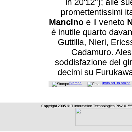
in 20'12"); alle s
promettentissimi ita
Mancino
e il veneto
N
è inutile quarto davan
Guttilla, Nieri, Erics
Cadamuro. Alessa
soddisfazione del gi
decimi su Furukawa
Stampa
Invia ad un amico
Copyright 2005 © IT Information Technologies P.IVA 0155