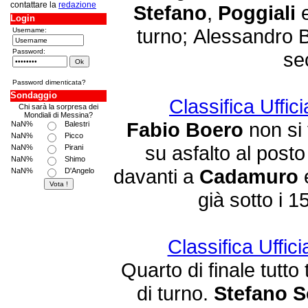
contattare la
redazione
Stefano
,
Poggiali
Login
turno; Alessandro Bi
Username:
Password:
se
Password dimenticata?
Sondaggio
Classifica Uffici
Chi sarà la sorpresa dei
Mondiali di Messina?
Fabio Boero
non si 
NaN%
Balestri
NaN%
Picco
su asfalto al posto
NaN%
Pirani
NaN%
Shimo
davanti a
Cadamuro
NaN%
D'Angelo
già sotto i 1
Classifica Uffici
Quarto di finale tutt
di turno.
Stefano S