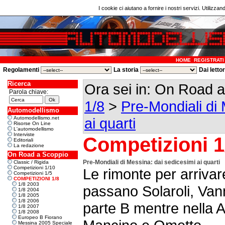
I cookie ci aiutano a fornire i nostri servizi. Utilizzan
HOME
REGISTRATI
Regolamenti
La storia
Dai letto
Ricerca
Ora sei in: On Road 
Parola chiave:
1/8
>
Pre-Mondiali di 
Automodellismo
Automodellismo.net
ai quarti
Risorse On Line
L'automodellismo
Interviste
Competizioni 1
Editoriali
La redazione
On Road a Scoppio
Pre-Mondiali di Messina: dai sedicesimi ai quarti
Classic / Rigida
Competizioni 1/10
Le rimonte per arrivar
Competizioni 1/5
COMPETIZIONI 1/8
1/8 2003
passano Solaroli, Van
1/8 2004
1/8 2005
1/8 2006
parte B mentre nella
1/8 2007
1/8 2008
Europeo B Fiorano
Messina 2005 Speciale