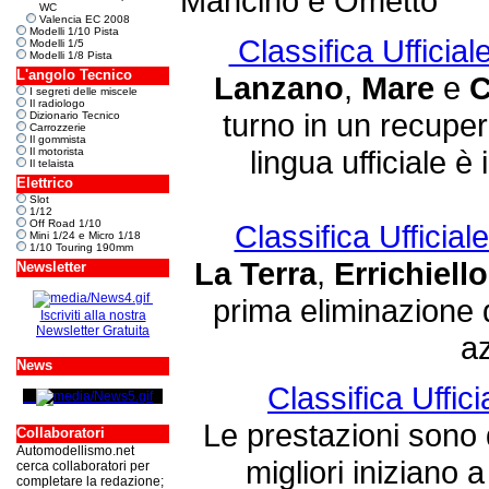
Mancino e Ometto
WC
Valencia EC 2008
Modelli 1/10 Pista
Classifica Ufficial
Modelli 1/5
Modelli 1/8 Pista
L'angolo Tecnico
Lanzano
,
Mare
e
C
I segreti delle miscele
Il radiologo
turno in un recupero 
Dizionario Tecnico
Carrozzerie
Il gommista
lingua ufficiale è 
Il motorista
Il telaista
Elettrico
Slot
1/12
Off Road 1/10
Classifica Ufficial
Mini 1/24 e Micro 1/18
1/10 Touring 190mm
La Terra
,
Errichiello
Newsletter
prima eliminazione d
Iscriviti alla nostra
Newsletter Gratuita
az
News
Classifica Uffici
Le prestazioni sono di
Collaboratori
Automodellismo.net
migliori iniziano 
cerca collaboratori per
completare la redazione;