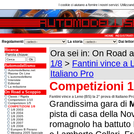
I cookie ci aiutano a fornire i nostri servizi. Utilizzan
HOME
REGISTRATI
Regolamenti
La storia
Dai letto
Ricerca
Ora sei in: On Road 
Parola chiave:
1/8
>
Fantini vince a 
Automodellismo
Automodellismo.net
Italiano Pro
Risorse On Line
L'automodellismo
Interviste
Competizioni 1
Editoriali
La redazione
On Road a Scoppio
Fantini vince a Leno (BS) la 2° prova di Italiano Pr
Classic / Rigida
Competizioni 1/10
Grandissima gara di
M
Competizioni 1/5
COMPETIZIONI 1/8
1/8 2003
pista di casa della No
1/8 2004
1/8 2005
1/8 2006
romagnolo ha battuto 
1/8 2007
1/8 2008
Europeo B Fiorano
Messina 2005 Speciale