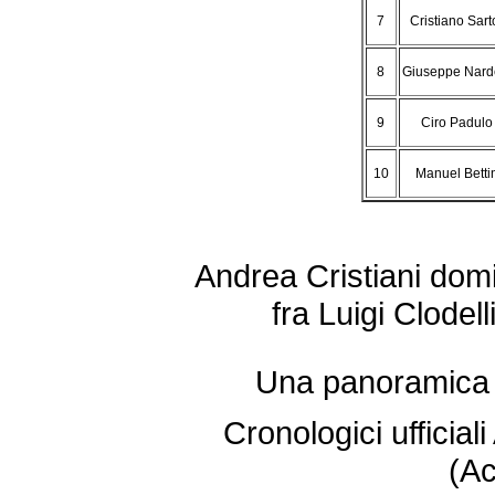
7
Cristiano Sart
8
Giuseppe Narde
9
Ciro Padulo
10
Manuel Betti
Andrea Cristiani domi
fra Luigi Clodel
Una panoramica d
Cronologici ufficia
(Ac