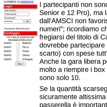
contattare la
redazione
I partecipanti non son
Login
Senior e 12 Pro), ma l
Username:
Password:
dall’AMSCI non favoris
numeri”; ricordiamo c
Password dimenticata?
Sondaggio
fregiarsi del titolo di
Chi sarà la sorpresa dei
Mondiali di Messina?
dovrebbe partecipare 
NaN%
Balestri
NaN%
Picco
scarto) con spese tutt’
NaN%
Pirani
NaN%
Shimo
Anche la gara libera p
NaN%
D'Angelo
molto a riempire i box 
sono solo 10.
Se la quantità scarsegg
sicuramente altissima
passerella è important