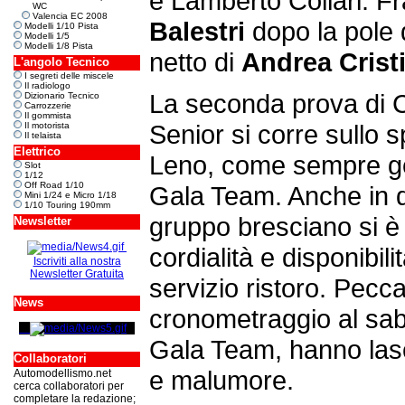
e Lamberto Collari. Fr
WC
Valencia EC 2008
Balestri
dopo la pole 
Modelli 1/10 Pista
Modelli 1/5
Modelli 1/8 Pista
netto di
Andrea Crist
L'angolo Tecnico
I segreti delle miscele
Il radiologo
La seconda prova di C
Dizionario Tecnico
Carrozzerie
Il gommista
Senior si corre sullo s
Il motorista
Il telaista
Elettrico
Leno, come sempre ges
Slot
1/12
Off Road 1/10
Gala Team. Anche in q
Mini 1/24 e Micro 1/18
1/10 Touring 190mm
gruppo bresciano si è
Newsletter
cordialità e disponibil
Iscriviti alla nostra
Newsletter Gratuita
servizio ristoro. Pecca
News
cronometraggio al sab
Gala Team, hanno lasc
Collaboratori
e malumore.
Automodellismo.net
cerca collaboratori per
completare la redazione;