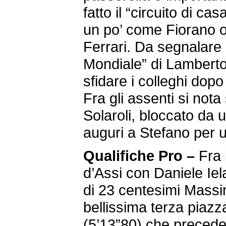
fatto il “circuito di ca
un po’ come Fiorano o 
Ferrari. Da segnalare 
Mondiale” di Lamberto
sfidare i colleghi dop
Fra gli assenti si nota
Solaroli, bloccato da u
auguri a Stefano per 
Qualifiche Pro –
Fra 
d’Assi con Daniele Iel
di 23 centesimi Massi
bellissima terza piazz
(5’13”80) che preced