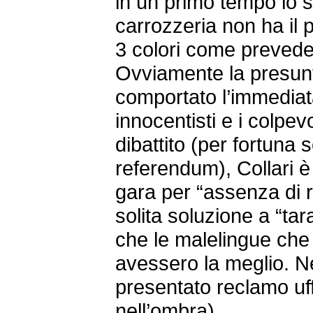
in un primo tempo lo s
carrozzeria non ha il p
3 colori come prevede
Ovviamente la presunt
comportato l’immediata 
innocentisti e i colpev
dibattito (per fortuna
referendum), Collari è
gara per “assenza di r
solita soluzione a “tar
che le malelingue che 
avessero la meglio. 
presentato reclamo uffi
nell’ombra).