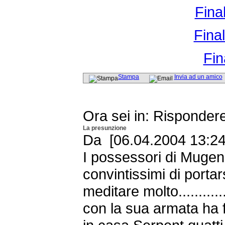
Fina
Fina
Fin
Stampa
Invia ad un amico
Ora sei in: Risponder
La presunzione
Da [06.04.2004 13:24 
I possessori di Mugen 
convintissimi di porta
meditare molto............
con la sua armata ha fat