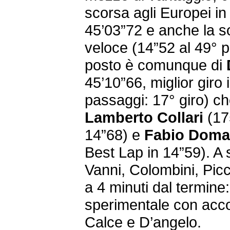
scorsa agli Europei in 
45’03”72 e anche la so
veloce (14”52 al 49° 
posto è comunque di
45’10”66, miglior giro 
passaggi: 17° giro) che
Lamberto Collari
(175
14”68) e
Fabio Dom
Best Lap in 14”59). A 
Vanni, Colombini, Picco
a 4 minuti dal termine
sperimentale con acco
Calce e D’angelo.