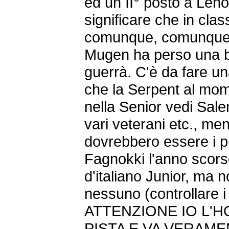
ed un II° posto a Len
significare che in class
comunque, comunque a
Mugen ha perso una b
guerrà. C'è da fare un
che la Serpent al momen
nella Senior vedi Salem
vari veterani etc., me
dovrebbero essere i pu
Fagnokki l'anno scorso
d'italiano Junior, ma 
nessuno (controllare i 
ATTENZIONE IO L'H
PISTA E VA VERAME