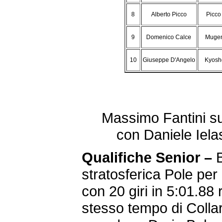
8
Alberto Picco
Picco
9
Domenico Calce
Mugen
10
Giuseppe D'Angelo
Kyosho
Massimo Fantini sul
con Daniele Iela
Qualifiche
Senior –
stratosferica Pole pe
con 20 giri in 5:01.88
stesso tempo di Collari!