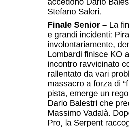
accedono Dario Balestr
Stefano Saleri.
Finale Senior –
La fin
e grandi incidenti: Pira
involontariamente, de
Lombardi finisce KO a
incontro ravvicinato c
rallentato da vari pro
massacro a forza di “fro
pista, emerge un rego
Dario Balestri che pr
Massimo Vadalà. Dopo la
Pro, la Serpent raccog