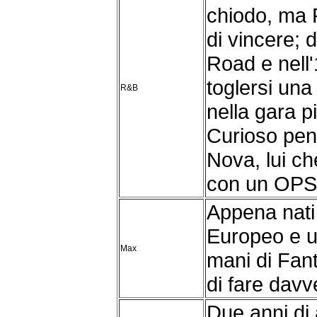
chiodo, ma
di vincere; do
Road e nell'
toglersi un
R&B
nella gara p
Curioso pen
Nova, lui ch
con un OPS
Appena nati 
Europeo e un
Max
mani di Fan
di fare davv
Due anni di