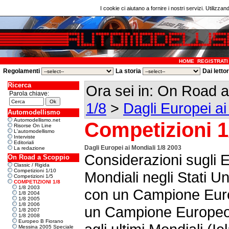
I cookie ci aiutano a fornire i nostri servizi. Utilizzan
HOME
REGISTRATI
Regolamenti
La storia
Dai letto
Ricerca
Ora sei in: On Road 
Parola chiave:
1/8
>
Dagli Europei ai
Automodellismo
Automodellismo.net
Competizioni 1
Risorse On Line
L'automodellismo
Interviste
Editoriali
Dagli Europei ai Mondiali 1/8 2003
La redazione
Considerazioni sugli E
On Road a Scoppio
Classic / Rigida
Competizioni 1/10
Mondiali negli Stati Un
Competizioni 1/5
COMPETIZIONI 1/8
1/8 2003
con un Campione Europ
1/8 2004
1/8 2005
1/8 2006
un Campione Europeo
1/8 2007
1/8 2008
Europeo B Fiorano
Messina 2005 Speciale