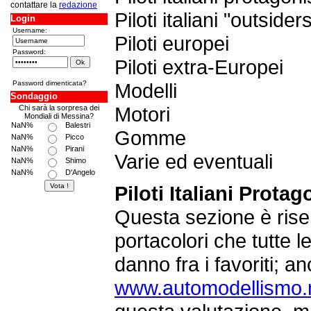
contattare la
redazione
Piloti italiani "outside
Login
Username:
Piloti europei
Password:
Piloti extra-Europei
Password dimenticata?
Modelli
Sondaggio
Motori
Chi sarà la sorpresa dei
Mondiali di Messina?
NaN%
Balestri
Gomme
NaN%
Picco
NaN%
Pirani
Varie ed eventuali
NaN%
Shimo
NaN%
D'Angelo
Piloti Italiani Protag
Questa sezione è riser
portacolori che tutte l
danno fra i favoriti; a
www.automodellismo.