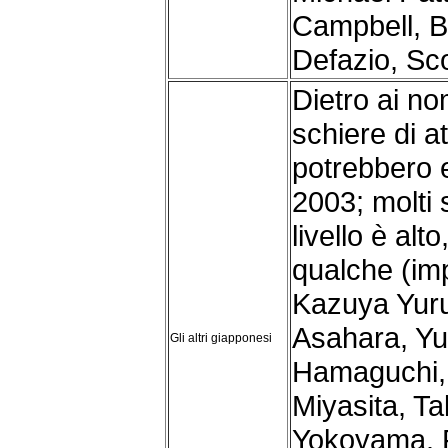
Campbell, B
Defazio, Sc
Dietro ai nom
schiere di at
potrebbero e
2003; molti 
livello è alt
qualche (im
Kazuya Yur
Asahara, Yu
Gli altri giapponesi
Hamaguchi, 
Miyasita, Ta
Yokoyama. F