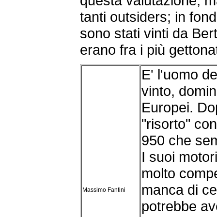
questa valutazione, m
tanti outsiders; in fon
sono stati vinti da Be
erano fra i più gettonati
E' l'uomo de
vinto, domi
Europei. Dop
"risorto" co
950 che sem
I suoi moto
molto compet
manca di ce
Massimo Fantini
potrebbe av