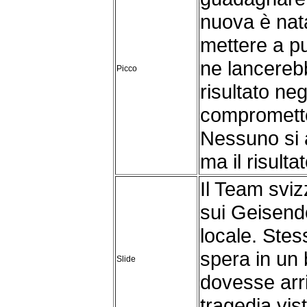
nuova è nat
mettere a pu
ne lancereb
Picco
risultato ne
compromette
Nessuno si a
ma il risult
Il Team svi
sui Geisend
locale. Stes
spera in un 
Slide
dovesse arr
tragedia vis