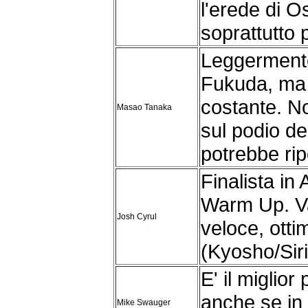
l'erede di O
soprattutto p
Leggerment
Fukuda, ma 
costante. N
Masao Tanaka
sul podio de
potrebbe ripe
Finalista in 
Warm Up. Val
Josh Cyrul
veloce, otti
(Kyosho/Siri
E' il miglio
anche se in
Mike Swauger