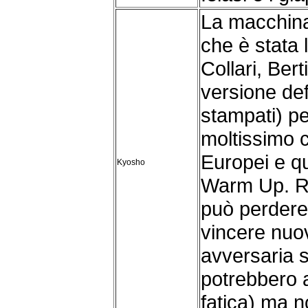
La macchina
che è stata
Collari, Ber
versione def
stampati) pe
moltissimo c
Europei e qu
Kyosho
Warm Up. Ri
può perdere
vincere nuo
avversaria 
potrebbero a
fatica) ma n