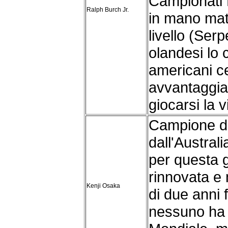
Campionati
Ralph Burch Jr.
in mano mat
livello (Ser
olandesi lo 
americani c
avvantaggiar
giocarsi la vi
Campione de
dall'Australi
per questa 
rinnovata e 
Kenji Osaka
di due anni f
nessuno ha m