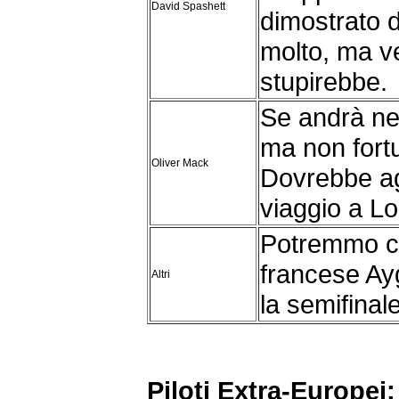
David Spashett
dimostrato d
molto, ma ve
stupirebbe.
Se andrà neg
ma non fort
Oliver Mack
Dovrebbe ag
viaggio a L
Potremmo cit
francese Ayg
Altri
la semifinale
Piloti Extra-Europei: