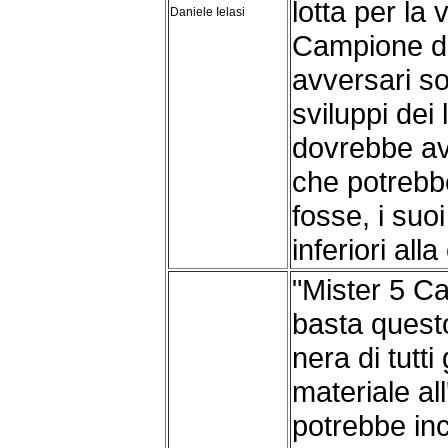
lotta per la v
Daniele Ielasi
Campione de
avversari son
sviluppi dei
dovrebbe av
che potrebbe
fosse, i suo
inferiori all
"Mister 5 C
basta questo
nera di tutti
materiale all
potrebbe in