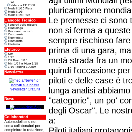
agli ultimi Mondiali (Iel
WC
Valencia EC 2008
pluricampione mondiale 
Modelli 1/10 Pista
Modelli 1/5
Modelli 1/8 Pista
Le premesse ci sono tu
L'angolo Tecnico
I segreti delle miscele
non si ferma a queste
Il radiologo
Dizionario Tecnico
Carrozzerie
sempre rischioso fare
Il gommista
Il motorista
Il telaista
prima di una gara, ma
Elettrico
Slot
1/12
metà strada fra un mo
Off Road 1/10
Mini 1/24 e Micro 1/18
1/10 Touring 190mm
quindi l'occasione per 
Newsletter
piloti e delle case è t
Iscriviti alla nostra
lunga analisi abbiamo
Newsletter Gratuita
"categorie", un po' co
News
degli Oscar". Le nost
Collaboratori
a:
Automodellismo.net
cerca collaboratori per
Piloti italiani protagoni
completare la redazione;