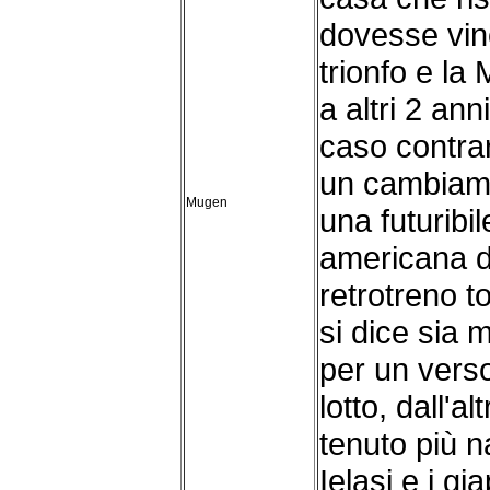
dovesse vin
trionfo e l
a altri 2 anni
caso contra
un cambiame
Mugen
una futuribi
americana d
retrotreno t
si dice sia
per un verso
lotto, dall'a
tenuto più n
Ielasi e i g