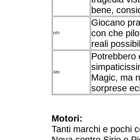
bene, conside
Giocano pra
con che pilo
HPI
reali possibil
Potrebbero e
simpaticiss
Altri
Magic, ma n
sorprese ecl
Motori:
Tanti marchi e pochi cost
Nova contro Sirio e Pi