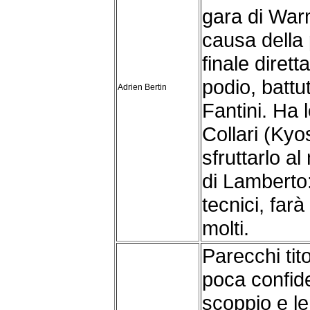
gara di War
causa della 
finale dirett
podio, battut
Adrien Bertin
Fantini. Ha 
Collari (Kyo
sfruttarlo a
di Lamberto
tecnici, far
molti.
Parecchi tito
poca confid
scoppio e le