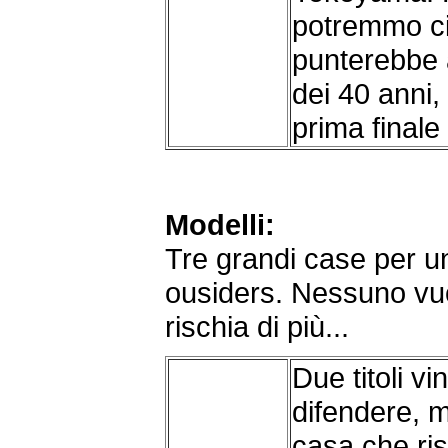
potremmo ci
punterebbe a
dei 40 anni,
prima finale
Modelli:
Tre grandi case per un
ousiders. Nessuno vu
rischia di più...
Due titoli v
difendere, m
casa che ri