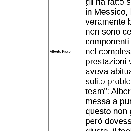
gli ha fatto 
in Messico,
veramente b
non sono cer
componenti 
nel comples
Alberto Picco
prestazioni v
aveva abitua
solito prob
team": Alber
messa a pun
questo non 
però dovesse
giusto, il fe