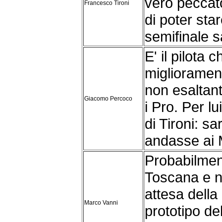
vero peccat
Francesco Tironi
di poter star
semifinale s
E' il pilota 
miglioramen
non esaltante
Giacomo Percoco
i Pro. Per l
di Tironi: s
andasse ai 
Probabilmen
Toscana e no
attesa della n
Marco Vanni
prototipo de