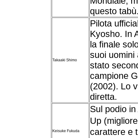
Mondiale, m
questo tabù
Pilota uffici
Kyosho. In 
la finale sol
suoi uomini 
Takaaki Shimo
stato second
campione Gi
(2002). Lo ve
diretta.
Sul podio in
Up (miglior
carattere e 
Keisuke Fukuda