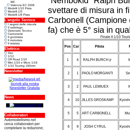
"Nembokid" Ralph Bur
WC
Valencia EC 2008
svettare di misura in f
Modelli 1/10 Pista
Modelli 1/5
Modelli 1/8 Pista
Carbonell (Campione 
L'angolo Tecnico
I segreti delle miscele
fa) che è 5° sia in qu
Il radiologo
Dizionario Tecnico
Carrozzerie
Finale A 1/10 Tour
Il gommista
Il motorista
Il telaista
Pos
Car
Pilota
Elettrico
Slot
1/12
Off Road 1/10
1
4
RALPH BURCH jr
X
Mini 1/24 e Micro 1/18
1/10 Touring 190mm
Newsletter
2
1
PAOLO MORGANTI
Se
Iscriviti alla nostra
3
2
PAUL LEMIUEX
X
Newsletter Gratuita
News
4
10
JILLES GROSKAMP
Kyosh
5
5
ART CARBONELL
Mu
Collaboratori
Automodellismo.net
cerca collaboratori per
6
9
JOSH CYRUL
Kyosh
completare la redazione;