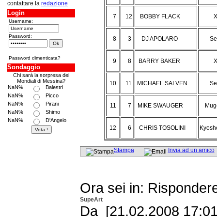
contattare la
redazione
Login
7
12
BOBBY FLACK
X
Username:
Password:
8
3
DJ APOLARO
Se
Password dimenticata?
9
8
BARRY BAKER
X
Sondaggio
Chi sarà la sorpresa dei
Mondiali di Messina?
10
11
MICHAEL SALVEN
Se
NaN%
Balestri
NaN%
Picco
NaN%
Pirani
11
7
MIKE SWAUGER
Mug
NaN%
Shimo
NaN%
D'Angelo
12
6
CHRIS TOSOLINI
Kyosh
Stampa
Invia ad un amico
Ora sei in: Risponder
SupeArt
Da [21.02.2008 17:01 