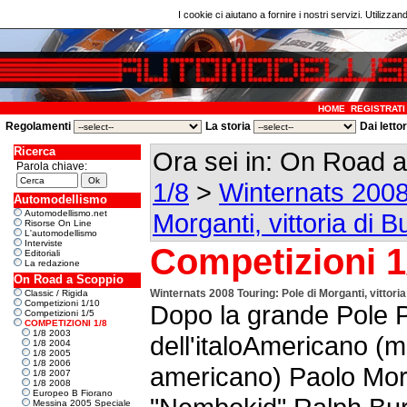
I cookie ci aiutano a fornire i nostri servizi. Utilizzan
HOME
REGISTRATI
Regolamenti
La storia
Dai letto
Ricerca
Ora sei in: On Road 
Parola chiave:
1/8
>
Winternats 2008
Automodellismo
Automodellismo.net
Morganti, vittoria di B
Risorse On Line
L'automodellismo
Interviste
Competizioni 1
Editoriali
La redazione
On Road a Scoppio
Winternats 2008 Touring: Pole di Morganti, vittori
Classic / Rigida
Competizioni 1/10
Dopo la grande Pole P
Competizioni 1/5
COMPETIZIONI 1/8
1/8 2003
dell'italoAmericano (m
1/8 2004
1/8 2005
1/8 2006
americano) Paolo Morga
1/8 2007
1/8 2008
Europeo B Fiorano
Messina 2005 Speciale