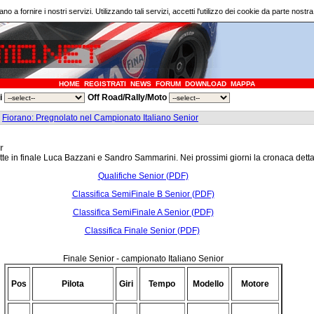
ano a fornire i nostri servizi. Utilizzando tali servizi, accetti l'utilizzo dei cookie da parte nostr
HOME
REGISTRATI
NEWS
FORUM
DOWNLOAD
MAPPA
ri
Off Road/Rally/Moto
>
Fiorano: Pregnolato nel Campionato Italiano Senior
r
e in finale Luca Bazzani e Sandro Sammarini. Nei prossimi giorni la cronaca dettagl
Qualifiche Senior (PDF)
Classifica SemiFinale B Senior (PDF)
Classifica SemiFinale A Senior (PDF)
Classifica Finale Senior (PDF)
Finale Senior - campionato Italiano Senior
Pos
Pilota
Giri
Tempo
Modello
Motore