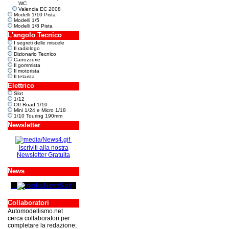
WC
Valencia EC 2008
Modelli 1/10 Pista
Modelli 1/5
Modelli 1/8 Pista
L'angolo Tecnico
I segreti delle miscele
Il radiologo
Dizionario Tecnico
Carrozzerie
Il gommista
Il motorista
Il telaista
Elettrico
Slot
1/12
Off Road 1/10
Mini 1/24 e Micro 1/18
1/10 Touring 190mm
Newsletter
Iscriviti alla nostra
Newsletter Gratuita
News
Collaboratori
Automodellismo.net
cerca collaboratori per
completare la redazione;