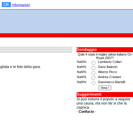
OK
a.
Informazioni
Sondaggio
Qale è stato il miglior pilota italiano On
Road 2007?
NaN%
Lamberto Collari
iata e le foto della gara.
NaN%
Dario Balestri
NaN%
Alberto Picco
NaN%
Andrea Cristiani
NaN%
Gianmarco Martelli
Suggerimenti
Si può indurre il popolo a seguire
una causa, ma non far si che la
capisca.
-
Confucio
-