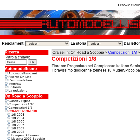
I cookie ci aiut
Regolamenti
La storia
Dai letto
Ricerca
Ora sei in: On Road a Scoppio >
Competizioni 1/8
Parola chiave:
Competizioni 1/8
Fiorano: Pregnolato nel Campionato Italiano Senio
Automodellismo
Il bravissimo dodicenne torinese su Mugen/Picco batt
Automodellismo.net
Risorse On Line
L'automodellismo
Interviste
Editoriali
La redazione
On Road a Scoppio
Classic / Rigida
Competizioni 1/10
Competizioni 1/5
COMPETIZIONI 1/8
1/8 2003
1/8 2004
1/8 2005
1/8 2006
1/8 2007
1/8 2008
Europeo B Fiorano
Messina 2005 Speciale