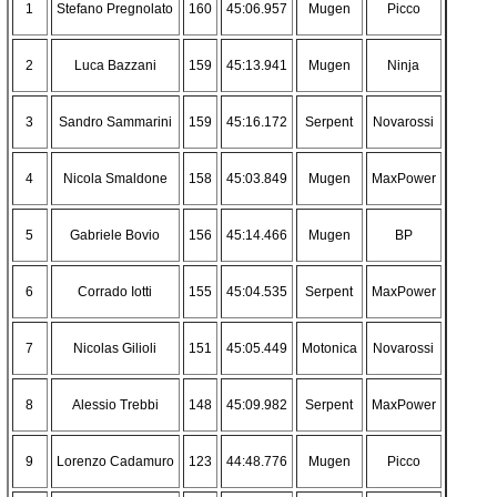
1
Stefano Pregnolato
160
45:06.957
Mugen
Picco
2
Luca Bazzani
159
45:13.941
Mugen
Ninja
3
Sandro Sammarini
159
45:16.172
Serpent
Novarossi
4
Nicola Smaldone
158
45:03.849
Mugen
MaxPower
5
Gabriele Bovio
156
45:14.466
Mugen
BP
6
Corrado Iotti
155
45:04.535
Serpent
MaxPower
7
Nicolas Gilioli
151
45:05.449
Motonica
Novarossi
8
Alessio Trebbi
148
45:09.982
Serpent
MaxPower
9
Lorenzo Cadamuro
123
44:48.776
Mugen
Picco