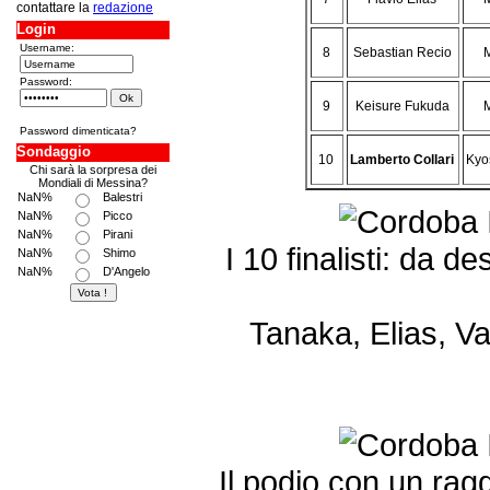
contattare la
redazione
Login
Username:
8
Sebastian Recio
Password:
9
Keisure Fukuda
Password dimenticata?
Sondaggio
10
Lamberto Collari
Kyo
Chi sarà la sorpresa dei
Mondiali di Messina?
NaN%
Balestri
NaN%
Picco
NaN%
Pirani
I 10 finalisti: da 
NaN%
Shimo
NaN%
D'Angelo
Tanaka, Elias, Va
Il podio con un ra