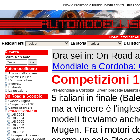
I cookie ci aiutano a fornire i nostri servizi. Utilizzan
HOME
REGISTRATI
Regolamenti
La storia
Dai letto
Ricerca
Ora sei in: On Road 
Parola chiave:
Mondiale a Cordoba: 
Automodellismo
Automodellismo.net
Competizioni 1
Risorse On Line
L'automodellismo
Interviste
Editoriali
Pre-Mondiale a Cordoba: Green precede Balestri 
La redazione
5 italiani in finale (Bal
On Road a Scoppio
Classic / Rigida
Competizioni 1/10
ma a vincere è l'ingle
Competizioni 1/5
COMPETIZIONI 1/8
1/8 2003
modelli troviamo anc
1/8 2004
1/8 2005
1/8 2006
Mugen. Fra i motori do
1/8 2007
1/8 2008
Europeo B Fiorano
Messina 2005 Speciale