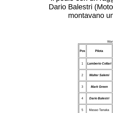
Dario Balestri (Mot
montavano un 
War
Pos
Pilota
1
Lamberto Collari
2
Walter Salemi
3
Mark Green
4
Dario Balestri
5
Masao Tanaka