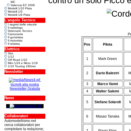
contro un solo Picco e
WC
Valencia EC 2008
Modelli 1/10 Pista
Modelli 1/5
Modelli 1/8 Pista
L'angolo Tecnico
I segreti delle miscele
Il radiologo
Dizionario Tecnico
P
Carrozzerie
Il gommista
Il motorista
Il telaista
Pos
Pilota
Elettrico
Slot
1/12
1
Mark Green
Off Road 1/10
Mini 1/24 e Micro 1/18
1/10 Touring 190mm
Newsletter
2
Dario Balestri
M
3
Marco Vanni
Iscriviti alla nostra
Newsletter Gratuita
4
Walter Salemi
News
5
Stefano Solaroli
Collaboratori
6
Masao Tanaka
M
Automodellismo.net
cerca collaboratori per
completare la redazione;
7
Flavio Elias