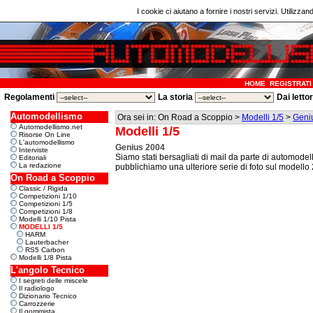
I cookie ci aiutano a fornire i nostri servizi. Utilizzan
HOME
REGISTRATI
Regolamenti
La storia
Dai letto
Automodellismo
Ora sei in: On Road a Scoppio >
Modelli 1/5
>
Geni
Automodellismo.net
Modelli 1/5
Risorse On Line
L'automodellismo
Genius 2004
Interviste
Siamo stati bersagliati di mail da parte di automodell
Editoriali
La redazione
pubblichiamo una ulteriore serie di foto sul modello
On Road a Scoppio
Classic / Rigida
Competizioni 1/10
Competizioni 1/5
Competizioni 1/8
Modelli 1/10 Pista
MODELLI 1/5
HARM
Lauterbacher
RS5 Carbon
Modelli 1/8 Pista
L'angolo Tecnico
I segreti delle miscele
Il radiologo
Dizionario Tecnico
Carrozzerie
Il gommista