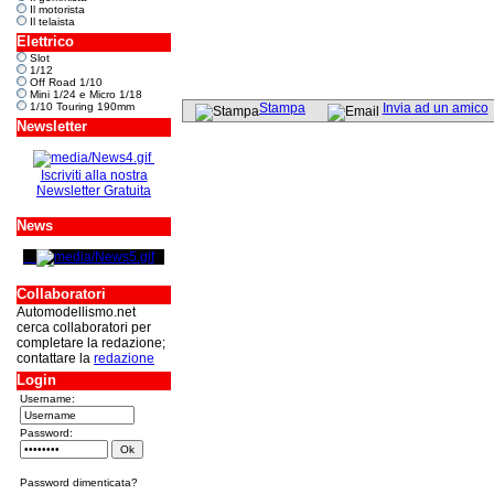
Il motorista
Il telaista
Elettrico
Slot
1/12
Off Road 1/10
Mini 1/24 e Micro 1/18
1/10 Touring 190mm
Stampa
Invia ad un amico
Newsletter
Iscriviti alla nostra
Newsletter Gratuita
News
Collaboratori
Automodellismo.net
cerca collaboratori per
completare la redazione;
contattare la
redazione
Login
Username:
Password:
Password dimenticata?