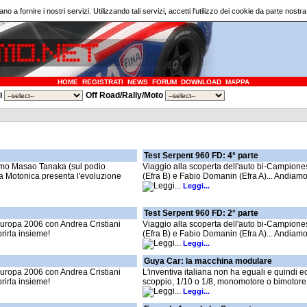
ano a fornire i nostri servizi. Utilizzando tali servizi, accetti l'utilizzo dei cookie da parte nostr
HOME
REGISTRATI
NEWS
FORUM
DOWNLOAD
MAPPA
ri
Off Road/Rally/Moto
Test Serpent 960 FD: 4° parte
simo Masao Tanaka (sul podio
Viaggio alla scoperta dell'auto bi-Campion
a Motonica presenta l'evoluzione
(Efra B) e Fabio Domanin (Efra A)... Andiamo
.
Leggi...
Test Serpent 960 FD: 2° parte
Europa 2006 con Andrea Cristiani
Viaggio alla scoperta dell'auto bi-Campion
rirla insieme!
(Efra B) e Fabio Domanin (Efra A)... Andiamo
Leggi...
Guya Car: la macchina modulare
Europa 2006 con Andrea Cristiani
L'inventiva italiana non ha eguali e quindi e
rirla insieme!
scoppio, 1/10 o 1/8, monomotore o bimotore,...
Leggi...