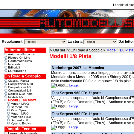
I cookie ci aiut
Regolamenti
La storia
Dai letto
Automodellismo
> Ora sei in: On Road a Scoppio >
Modelli 1/8 Pista
Automodellismo.net
Modelli 1/8 Pista
Risorse On Line
L'automodellismo
Interviste
Editoriali
Norimberga 2007: La Motonica
La redazione
Mentre annuncia a sorpresa l'ingaggio del bravis
On Road a Scoppio
Mondiale sia a Messina 2005 che a Sidney 2001) l
Classic / Rigida
della rivoluzionaria P8.0 e due nuove 1/8 da pista..
Competizioni 1/10
Leggi...
Competizioni 1/5
Competizioni 1/8
Test Serpent 960 FD: 3° parte
Modelli 1/10 Pista
Modelli 1/5
Viaggio alla scoperta dell'auto bi-Campionessa d'
MODELLI 1/8 PISTA
(Efra B) e Fabio Domanin (Efra A)... Andiamo a scop
Mugen MRX3
Leggi...
Serpent 950
Picco Speed
Mugen MRX4
Test Serpent 960 FD: 1° parte
Motonica P8.0
Viaggio alla scoperta dell'auto bi-Campionessa d'
Serpent 960
(Efra B) e Fabio Domanin (Efra A)... Andiamo a scop
Kyosho Evolva
Leggi...
L'angolo Tecnico
I segreti delle miscele