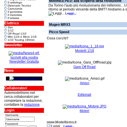
Motonica P8.0: alla scoperta della rivoluzione
Il radiologo
Da Torino l'auto più rivoluzionaria del millennio... U
Dizionario Tecnico
Carrozzerie
ritorno al periodo vincente della BMT? Andiamo a s
Il gommista
Leggi...
Il motorista
Il telaista
Elettrico
Mugen MRX3
Slot
1/12
Picco Speed
Off Road 1/10
Mini 1/24 e Micro 1/18
Cosa cerchi?
1/10 Touring 190mm
Newsletter
Modelli 1/18
Iscriviti alla nostra
Newsletter Gratuita
Gare Off Road
News
Amsci
Collaboratori
Automodellismo.net
Editoriali
cerca collaboratori per
completare la redazione;
contattare la
redazione
Login
Motori
Username:
www.Modellismo.it
Password:
Leggi...