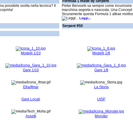
Formula 1 made by Serpent
na possibile svolta nella tecnica? Il
Pieter Bervoets sa sempre come incuriosire 
coprirla!
macchina segreta e nascosta. Una Concept 
Sicuramente questa Formula 1 attrae moltis
Leggi...
Serpent 950
Modelli 1/10
Modelli 1/8
Gare 1/10
Gare 1/8
Efra/Ifmar
La Storia
Gare Locali
UISP
Assetti
Monster