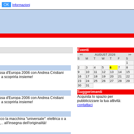
OK
a.
Informazioni
Eventi
AUGUST 2026
<<
>>
S
M
T
W
T
F
S
1
2
3
4
5
6
7
8
9
10
11
12
13
14
15
essa d'Europa 2006 con Andrea Cristiani
 a scoprirla insieme!
16
17
18
19
20
21
22
23
24
25
26
27
28
29
30
31
Suggerimenti
Acquista lo spazio per
essa d'Europa 2006 con Andrea Cristiani
pubblicizzare la tua attività:
 a scoprirla insieme!
contattaci
cco la macchina "universale": elettrica o a
 all'insegna dell'originalità!