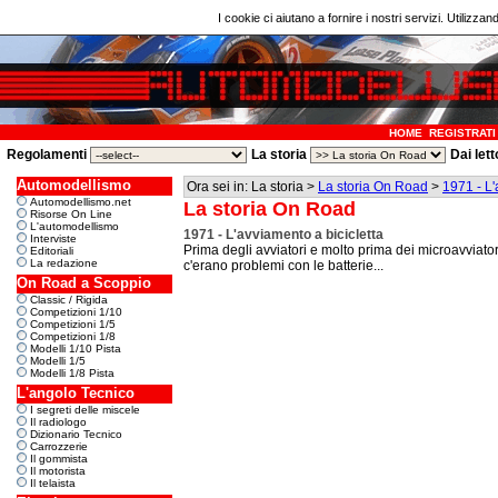
I cookie ci aiutano a fornire i nostri servizi. Utilizzan
HOME
REGISTRATI
Regolamenti
La storia
Dai lett
Automodellismo
Ora sei in: La storia >
La storia On Road
>
1971 - L'
Automodellismo.net
La storia On Road
Risorse On Line
L'automodellismo
1971 - L'avviamento a bicicletta
Interviste
Prima degli avviatori e molto prima dei microavviat
Editoriali
La redazione
c'erano problemi con le batterie...
On Road a Scoppio
Classic / Rigida
Competizioni 1/10
Competizioni 1/5
Competizioni 1/8
Modelli 1/10 Pista
Modelli 1/5
Modelli 1/8 Pista
L'angolo Tecnico
I segreti delle miscele
Il radiologo
Dizionario Tecnico
Carrozzerie
Il gommista
Il motorista
Il telaista