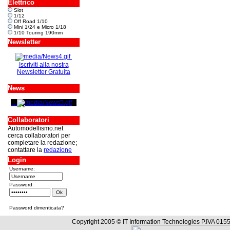
Elettrico
Slot
1/12
Off Road 1/10
Mini 1/24 e Micro 1/18
1/10 Touring 190mm
Newsletter
Iscriviti alla nostra
Newsletter Gratuita
News
Collaboratori
Automodellismo.net
cerca collaboratori per
completare la redazione;
contattare la
redazione
Login
Username:
Password:
Password dimenticata?
Copyright 2005 © IT Information Technologies P.IVA 0155