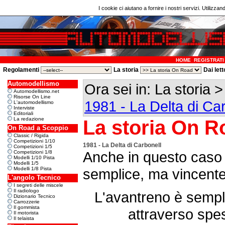
I cookie ci aiutano a fornire i nostri servizi. Utilizzan
HOME
REGISTRATI
Regolamenti
La storia
Dai lett
Automodellismo
Ora sei in: La storia 
Automodellismo.net
Risorse On Line
1981 - La Delta di Ca
L'automodellismo
Interviste
Editoriali
La redazione
La storia On R
On Road a Scoppio
Classic / Rigida
Competizioni 1/10
1981 - La Delta di Carbonell
Competizioni 1/5
Anche in questo caso 
Competizioni 1/8
Modelli 1/10 Pista
Modelli 1/5
Modelli 1/8 Pista
semplice, ma vincente
L'angolo Tecnico
I segreti delle miscele
Il radiologo
L'avantreno è sempli
Dizionario Tecnico
Carrozzerie
Il gommista
attraverso spes
Il motorista
Il telaista