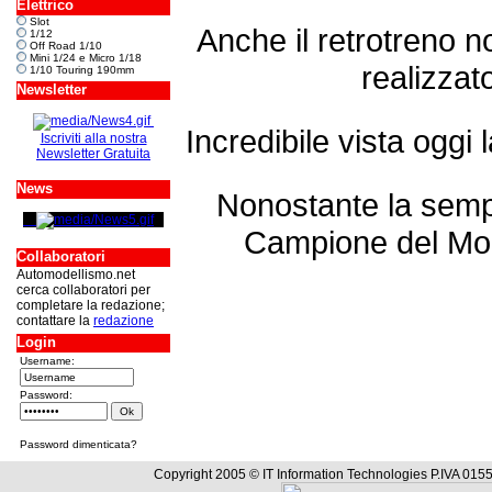
Elettrico
Slot
Anche il retrotreno n
1/12
Off Road 1/10
Mini 1/24 e Micro 1/18
realizzato
1/10 Touring 190mm
Newsletter
Incredibile vista oggi 
Iscriviti alla nostra
Newsletter Gratuita
News
Nonostante la sempli
Campione del Mon
Collaboratori
Automodellismo.net
cerca collaboratori per
completare la redazione;
contattare la
redazione
Login
Username:
Password:
Password dimenticata?
Copyright 2005 © IT Information Technologies P.IVA 0155