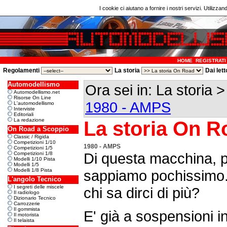
I cookie ci aiutano a fornire i nostri servizi. Utilizzan
HOME
REGISTRATI
Regolamenti
La storia
Dai lett
Automodellismo
Ora sei in: La storia 
Automodellismo.net
Risorse On Line
1980 - AMPS
L'automodellismo
Interviste
Editoriali
La redazione
La storia On R
On Road a Scoppio
Classic / Rigida
Competizioni 1/10
1980 - AMPS
Competizioni 1/5
Di questa macchina, p
Competizioni 1/8
Modelli 1/10 Pista
Modelli 1/5
Modelli 1/8 Pista
sappiamo pochissimo. E
L'angolo Tecnico
I segreti delle miscele
chi sa dirci di più?
Il radiologo
Dizionario Tecnico
Carrozzerie
Il gommista
E' già a sospensioni i
Il motorista
Il telaista