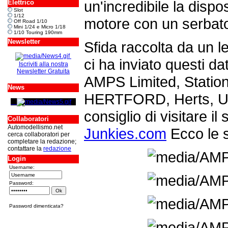
un'incredibile la dispo
Elettrico
Slot
1/12
motore con un serbato
Off Road 1/10
Mini 1/24 e Micro 1/18
1/10 Touring 190mm
Newsletter
Sfida raccolta da un l
ci ha inviato questi d
Iscriviti alla nostra
Newsletter Gratuita
AMPS Limited, Statio
News
HERTFORD, Herts, Un
consiglio di visitare il
Collaboratori
Automodellismo.net
Junkies.com
Ecco le s
cerca collaboratori per
completare la redazione;
contattare la
redazione
Login
Username:
Password:
Password dimenticata?