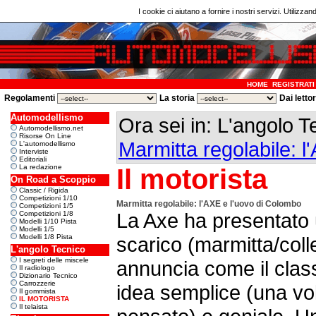
I cookie ci aiutano a fornire i nostri servizi. Utilizzan
HOME
REGISTRATI
Regolamenti
La storia
Dai letto
Automodellismo
Ora sei in: L'angolo 
Automodellismo.net
Risorse On Line
Marmitta regolabile: 
L'automodellismo
Interviste
Editoriali
La redazione
Il motorista
On Road a Scoppio
Classic / Rigida
Competizioni 1/10
Marmitta regolabile: l'AXE e l'uovo di Colombo
Competizioni 1/5
La Axe ha presentato 
Competizioni 1/8
Modelli 1/10 Pista
Modelli 1/5
Modelli 1/8 Pista
scarico (marmitta/colle
L'angolo Tecnico
I segreti delle miscele
annuncia come il clas
Il radiologo
Dizionario Tecnico
Carrozzerie
idea semplice (una vo
Il gommista
IL MOTORISTA
Il telaista