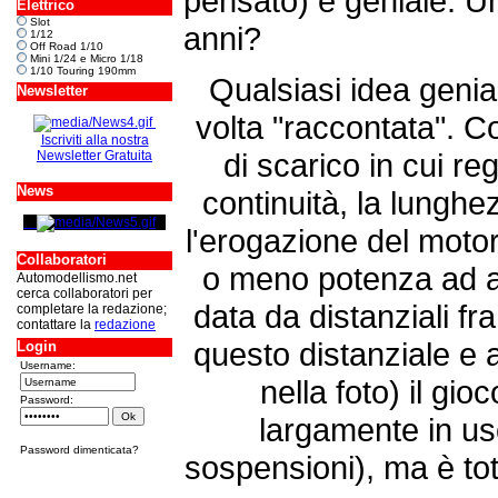
pensato) e geniale. U
Elettrico
Slot
anni?
1/12
Off Road 1/10
Mini 1/24 e Micro 1/18
1/10 Touring 190mm
Qualsiasi idea genia
Newsletter
volta "raccontata". 
Iscriviti alla nostra
di scarico in cui re
Newsletter Gratuita
News
continuità, la lungh
l'erogazione del moto
Collaboratori
o meno potenza ad al
Automodellismo.net
cerca collaboratori per
data da distanziali fr
completare la redazione;
contattare la
redazione
questo distanziale e 
Login
Username:
nella foto) il gioc
Password:
largamente in uso
Password dimenticata?
sospensioni), ma è tot