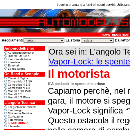
I cookie ci aiutano a fornire i nostri servizi. Utilizzan
HOME
REGISTRATI
Regolamenti
La storia
Dai letto
Automodellismo
Ora sei in: L'angolo 
Automodellismo.net
Risorse On Line
Vapor-Lock: le spente
L'automodellismo
Interviste
Editoriali
La redazione
Il motorista
On Road a Scoppio
Classic / Rigida
Competizioni 1/10
Il Vapor-Lock: le spente misteriose
Competizioni 1/5
Capiamo perchè, nel 
Competizioni 1/8
Modelli 1/10 Pista
Modelli 1/5
Modelli 1/8 Pista
gara, il motore si spe
L'angolo Tecnico
I segreti delle miscele
Vapor-Lock significa “
Il radiologo
Dizionario Tecnico
Carrozzerie
Questo ostacola il reg
Il gommista
IL MOTORISTA
Il telaista