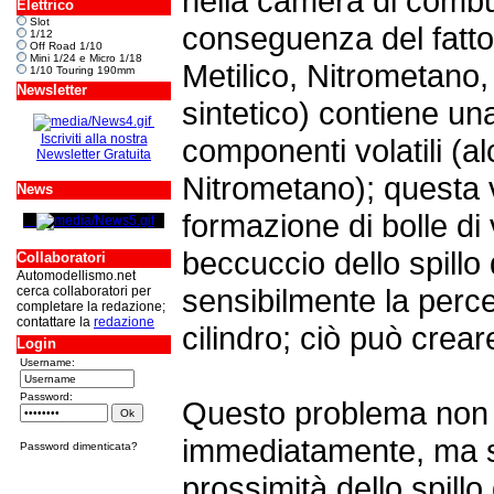
nella camera di combu
Elettrico
Slot
conseguenza del fatto
1/12
Off Road 1/10
Mini 1/24 e Micro 1/18
Metilico, Nitrometano, 
1/10 Touring 190mm
Newsletter
sintetico) contiene un
Iscriviti alla nostra
componenti volatili (al
Newsletter Gratuita
Nitrometano); questa vo
News
formazione di bolle di
beccuccio dello spill
Collaboratori
Automodellismo.net
sensibilmente la perce
cerca collaboratori per
completare la redazione;
contattare la
redazione
cilindro; ciò può crea
Login
Username:
Password:
Questo problema non 
immediatamente, ma s
Password dimenticata?
prossimità dello spill