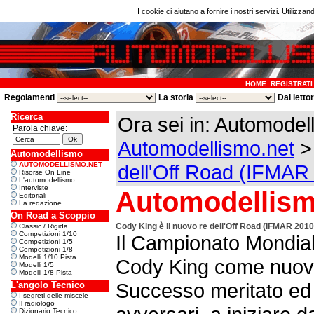
I cookie ci aiutano a fornire i nostri servizi. Utilizzan
HOME
REGISTRATI
Regolamenti
La storia
Dai letto
Ricerca
Ora sei in: Automodel
Parola chiave:
Automodellismo.net
Automodellismo
AUTOMODELLISMO.NET
dell'Off Road (IFMAR
Risorse On Line
L'automodellismo
Interviste
Automodellism
Editoriali
La redazione
On Road a Scoppio
Cody King è il nuovo re dell'Off Road (IFMAR 2010
Classic / Rigida
Competizioni 1/10
Il Campionato Mondial
Competizioni 1/5
Competizioni 1/8
Modelli 1/10 Pista
Cody King come nuovo 
Modelli 1/5
Modelli 1/8 Pista
Successo meritato ed e
L'angolo Tecnico
I segreti delle miscele
Il radiologo
Dizionario Tecnico