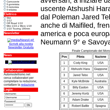
avversari, a iniziare
Carrozzerie
Il gommista
uscente Atshushi Hara 
Il motorista
Il telaista
Elettrico
dal Poleman Jared Te
Slot
1/12
anche di Maifiled, fre
Off Road 1/10
Mini 1/24 e Micro 1/18
1/10 Touring 190mm
america e poca europa 
Newsletter
Neumann 9° e Savoya
Iscriviti alla nostra
Newsletter Gratuita
Finale Campionato del Mondo
News
Pos
Pilota
Nazione
1
Cody King
USA
2
Atshushi Hara
Giappone
Collaboratori
Automodellismo.net
3
Jared Tebo
USA
cerca collaboratori per
completare la redazione;
4
Kyle McBride
Australia
contattare la
redazione
5
Billy Easton
USA
Login
6
Jeremy Kortz
USA
Username:
7
Adam Drake
USA
Password:
8
Robert Battle
Spagna