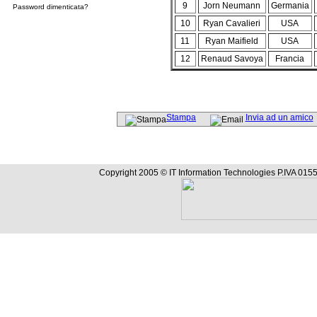
9
Jorn Neumann
Germania
Password dimenticata?
10
Ryan Cavalieri
USA
11
Ryan Maifield
USA
12
Renaud Savoya
Francia
Stampa
Invia ad un amico
Copyright 2005 © IT Information Technologies P.IVA 0155