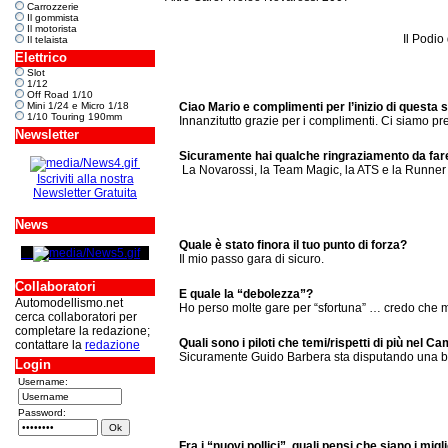
Carrozzerie
Il gommista
Il motorista
Il Podio
Il telaista
Elettrico
Slot
1/12
Off Road 1/10
Mini 1/24 e Micro 1/18
Ciao Mario e complimenti per l’inizio di questa 
1/10 Touring 190mm
Innanzitutto grazie per i complimenti. Ci siamo prepa
Newsletter
Sicuramente hai qualche ringraziamento da fa
La Novarossi, la Team Magic, la ATS e la Runner 
Iscriviti alla nostra
Newsletter Gratuita
News
Quale è stato finora il tuo punto di forza?
Il mio passo gara di sicuro.
Collaboratori
E quale la “debolezza”?
Automodellismo.net
Ho perso molte gare per “sfortuna” … credo che mi c
cerca collaboratori per
completare la redazione;
Quali sono i piloti che temi/rispetti di più nel 
contattare la
redazione
Sicuramente Guido Barbera sta disputando una be
Login
Username:
Password:
Fra i “nuovi pollici”, quali pensi che siano i migl