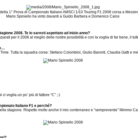
 della 1° Prova di Campionato Italiano AMSCI 1/10 Touring F1 2008 corsa a Messin
Mario Spiniello ha vinto davanti a Guido Barbera e Domenico Calce
stagione 2008. Te lo saresti aspettato ad inizio anno?
rati per il 2008 al meglio delle nostre possibilità e con la voglia di far bene, il tutto
re…
Time. Tutta la squadra corse: Stefano Colombini, Giulio Baronti, Claudia Gatti e 
i voglia un po’ più di fattore “C” ;-)
Campionato Italiano F1 e perché?
lla stagione. Rispetto molto anche il mio conterraneo e “sempreverde” Mimmo Ca
iori?