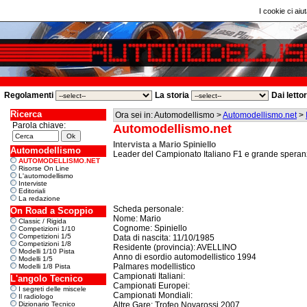
I cookie ci aiut
Regolamenti
La storia
Dai letto
Ricerca
Ora sei in: Automodellismo >
Automodellismo.net
>
Parola chiave:
Automodellismo.net
Intervista a Mario Spiniello
Automodellismo
Leader del Campionato Italiano F1 e grande speranza
AUTOMODELLISMO.NET
Risorse On Line
L'automodellismo
Interviste
Editoriali
La redazione
Scheda personale:
On Road a Scoppio
Nome: Mario
Classic / Rigida
Cognome: Spiniello
Competizioni 1/10
Competizioni 1/5
Data di nascita: 11/10/1985
Competizioni 1/8
Residente (provincia): AVELLINO
Modelli 1/10 Pista
Anno di esordio automodellistico 1994
Modelli 1/5
Palmares modellistico
Modelli 1/8 Pista
Campionati Italiani:
L'angolo Tecnico
Campionati Europei:
I segreti delle miscele
Campionati Mondiali:
Il radiologo
Dizionario Tecnico
Altre Gare: Trofeo Novarossi 2007