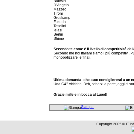
Balestri
D’Angelo
Mazzeo
Tironi
Groskamp
Fukuda
Tosolini
Ielasi
Bertin
Shimo
Secondo te come è il livello di competitività dell
Secondo me noi italiani siamo i più competitivi. Pu
monopolizzare le finali.
Ultima domanda: che auto consiglieresti a un ne
Una G4? Ahhhhh. Beh, scherzi a parte, oggi ci so
Grazie mille e in bocca al Lupo!!
Stampa
Copyright 2005 © IT In