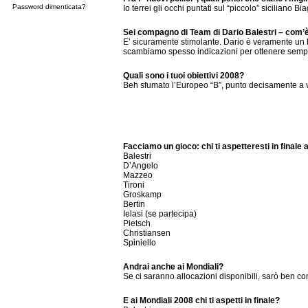
Password dimenticata?
Io terrei gli occhi puntati sul “piccolo” siciliano B
Sei compagno di Team di Dario Balestri – com
E’ sicuramente stimolante. Dario è veramente un bra
scambiamo spesso indicazioni per ottenere semp
Quali sono i tuoi obiettivi 2008?
Beh sfumato l’Europeo “B”, punto decisamente a v
Facciamo un gioco: chi ti aspetteresti in finale 
Balestri
D’Angelo
Mazzeo
Tironi
Groskamp
Bertin
Ielasi (se partecipa)
Pietsch
Christiansen
Spiniello
Andrai anche ai Mondiali?
Se ci saranno allocazioni disponibili, sarò ben co
E ai Mondiali 2008 chi ti aspetti in finale?