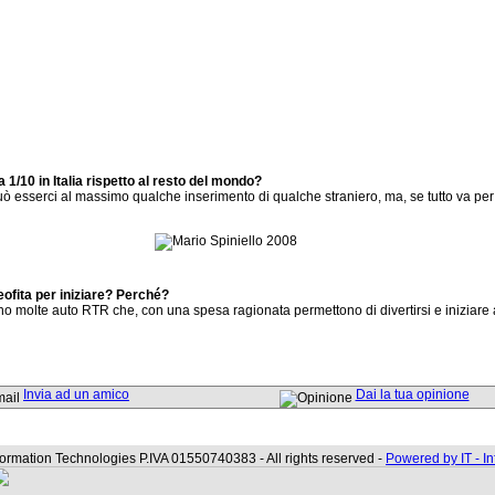
a 1/10 in Italia rispetto al resto del mondo?
ò esserci al massimo qualche inserimento di qualche straniero, ma, se tutto va per il
ofita per iniziare? Perché?
no molte auto RTR che, con una spesa ragionata permettono di divertirsi e iniziar
Invia ad un amico
Dai la tua opinione
formation Technologies P.IVA 01550740383 - All rights reserved -
Powered by IT - I