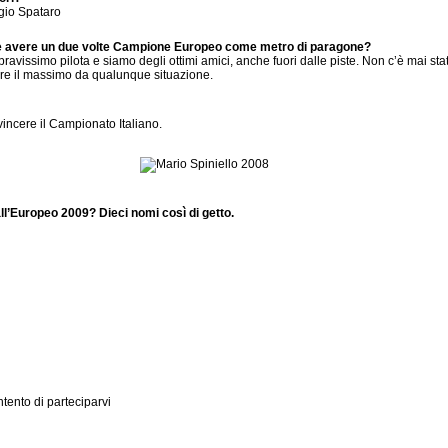
iagio Spataro
’è avere un due volte Campione Europeo come metro di paragone?
vissimo pilota e siamo degli ottimi amici, anche fuori dalle piste. Non c’è mai stat
re il massimo da qualunque situazione.
incere il Campionato Italiano.
all’Europeo 2009? Dieci nomi così di getto.
ntento di parteciparvi