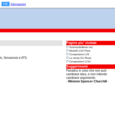
OK
a.
Informazioni
Pagine piu' visitate
Automodellismo.net
Modelli 1/10 Pista
Competizioni 1/8
ic, Novarossi e ATS.
La storia On Road
Competizioni 1/10
Suggerimenti
Fanatico è colui che non può
cambiare idea, e non intende
cambiare argomento.
-
Winston Spencer Churchill
-