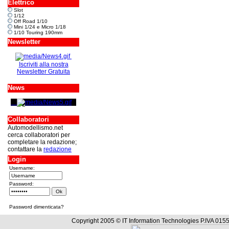
Elettrico
Slot
1/12
Off Road 1/10
Mini 1/24 e Micro 1/18
1/10 Touring 190mm
Newsletter
Iscriviti alla nostra
Newsletter Gratuita
News
Collaboratori
Automodellismo.net
cerca collaboratori per
completare la redazione;
contattare la
redazione
Login
Username:
Password:
Password dimenticata?
Copyright 2005 © IT Information Technologies P.IVA 0155