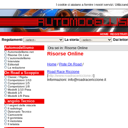
I cookie ci aiutano a fornire i nostri servizi. Utilizzan
HOME
REGISTRATI
Regolamenti
La storia
Dai letto
Automodellismo
Ora sei in: Risorse Online
Automodellismo.net
Risorse Online
Risorse On Line
L'automodellismo
Interviste
Home
/
Piste On Road
/
Editoriali
La redazione
Road Race Riccione
On Road a Scoppio
[
http://www.roadracericcione.it
]
Classic / Rigida
Informazioni: info@roadracericcione.it
Competizioni 1/10
Competizioni 1/5
Competizioni 1/8
Modelli 1/10 Pista
Modelli 1/5
Modelli 1/8 Pista
L'angolo Tecnico
I segreti delle miscele
Il radiologo
Dizionario Tecnico
Carrozzerie
Il gommista
Il motorista
Il telaista