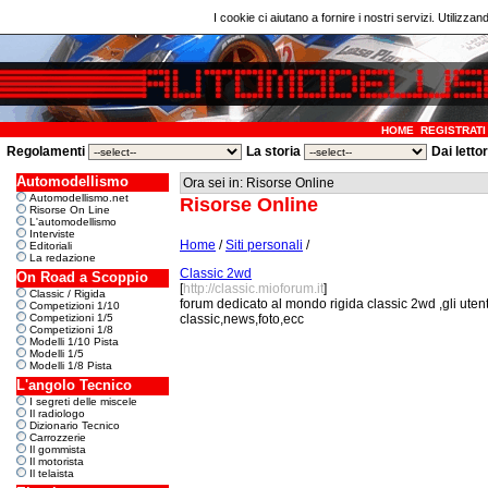
I cookie ci aiutano a fornire i nostri servizi. Utilizzan
HOME
REGISTRATI
Regolamenti
La storia
Dai letto
Automodellismo
Ora sei in: Risorse Online
Automodellismo.net
Risorse Online
Risorse On Line
L'automodellismo
Interviste
Home
/
Siti personali
/
Editoriali
La redazione
Classic 2wd
On Road a Scoppio
[
http://classic.mioforum.it
]
Classic / Rigida
forum dedicato al mondo rigida classic 2wd ,gli uten
Competizioni 1/10
Competizioni 1/5
classic,news,foto,ecc
Competizioni 1/8
Modelli 1/10 Pista
Modelli 1/5
Modelli 1/8 Pista
L'angolo Tecnico
I segreti delle miscele
Il radiologo
Dizionario Tecnico
Carrozzerie
Il gommista
Il motorista
Il telaista