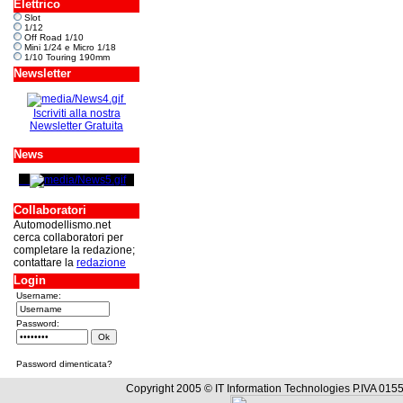
Elettrico
Slot
1/12
Off Road 1/10
Mini 1/24 e Micro 1/18
1/10 Touring 190mm
Newsletter
Iscriviti alla nostra
Newsletter Gratuita
News
Collaboratori
Automodellismo.net
cerca collaboratori per
completare la redazione;
contattare la
redazione
Login
Username:
Password:
Password dimenticata?
Copyright 2005 © IT Information Technologies P.IVA 0155