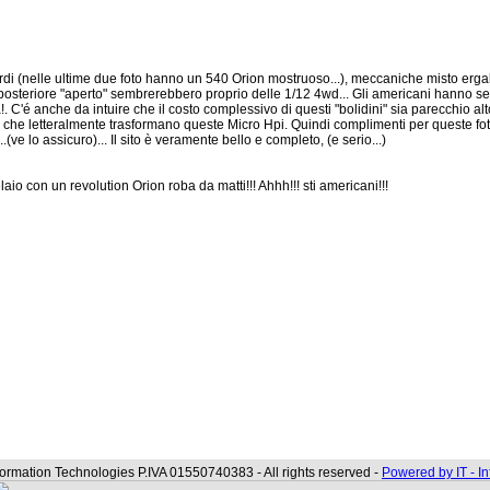
urdi (nelle ultime due foto hanno un 540 Orion mostruoso...), meccaniche misto erga
 posteriore "aperto" sembrerebbero proprio delle 1/12 4wd... Gli americani hanno sem
 C'é anche da intuire che il costo complessivo di questi "bolidini" sia parecchio alto,
tom che letteralmente trasformano queste Micro Hpi. Quindi complimenti per queste fo
ve lo assicuro)... Il sito è veramente bello e completo, (e serio...)
telaio con un revolution Orion roba da matti!!! Ahhh!!! sti americani!!!
formation Technologies P.IVA 01550740383 - All rights reserved -
Powered by IT - I