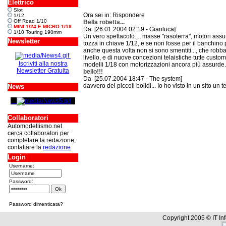
Elettrico
Slot
Ora sei in: Rispondere
1/12
Off Road 1/10
Bella robetta...
MINI 1/24 E MICRO 1/18
Da [26.01.2004 02:19 - Gianluca]
1/10 Touring 190mm
Un vero spettacolo..., masse "rasoterra", motori ass
Newsletter
tozza in chiave 1/12, e se non fosse per il banchino
anche questa volta non si sono smentiti..., che robba!.
livello, e di nuove concezioni telaistiche tutte cus
Iscriviti alla nostra
modelli 1/18 con motorizzazioni ancora più assurde...(
Newsletter Gratuita
bello!!!
Da [25.07.2004 18:47 - The system]
davvero dei piccoli bolidi... Io ho visto in un sito un 
News
Collaboratori
Automodellismo.net
cerca collaboratori per
completare la redazione;
contattare la
redazione
Login
Username:
Password:
Password dimenticata?
Copyright 2005 © IT In