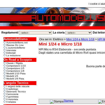
I cookie ci aiut
Regolamenti
La storia
Dai letto
Automodellismo
Ora sei in: Elettrico >
Mini 1/24 e Micro 1/18
>
HPI M
Automodellismo.net
Mini 1/24 e Micro 1/18
Risorse On Line
L'automodellismo
HPI Micro RS4 Elaborate - seconda puntata
Interviste
Dagli states una carrellata di Micro Rs4 quasi irrico
Editoriali
La redazione
On Road a Scoppio
Classic / Rigida
Competizioni 1/10
Buona parte deg
Competizioni 1/5
Competizioni 1/8
Modelli 1/10 Pista
Modelli 1/5
Modelli 1/8 Pista
L'angolo Tecnico
I segreti delle miscele
Il radiologo
Dizionario Tecnico
Carrozzerie
Il gommista
Il motorista
Stampa
Il telaista