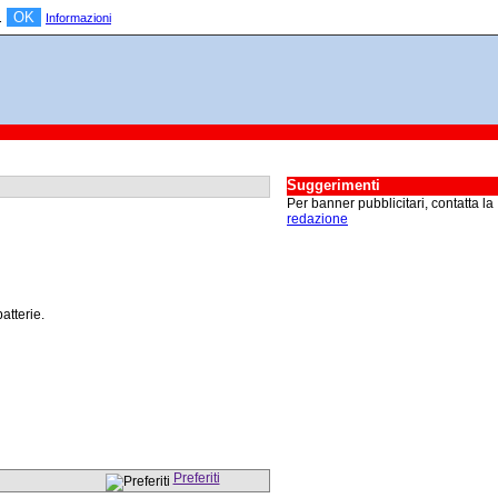
OK
a.
Informazioni
Suggerimenti
Per banner pubblicitari, contatta la
redazione
atterie.
Preferiti