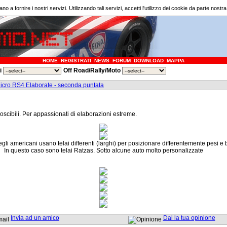
ano a fornire i nostri servizi. Utilizzando tali servizi, accetti l'utilizzo dei cookie da parte nostr
HOME
REGISTRATI
NEWS
FORUM
DOWNLOAD
MAPPA
ri
Off Road/Rally/Moto
icro RS4 Elaborate - seconda puntata
noscibili. Per appassionati di elaborazioni estreme.
li americani usano telai differenti (larghi) per posizionare differentemente pesi e b
In questo caso sono telai Ratzas. Sotto alcune auto molto personalizzate
Invia ad un amico
Dai la tua opinione