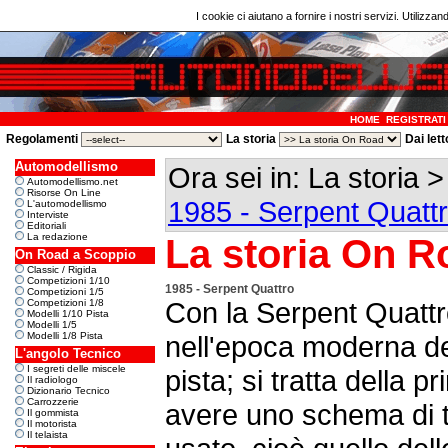
I cookie ci aiutano a fornire i nostri servizi. Utilizzan
HOME
REGISTRATI
Regolamenti
La storia
Dai lett
Automodellismo
Ora sei in: La storia 
Automodellismo.net
Risorse On Line
1985 - Serpent Quatt
L'automodellismo
Interviste
Editoriali
La redazione
La storia On R
On Road a Scoppio
Classic / Rigida
Competizioni 1/10
1985 - Serpent Quattro
Competizioni 1/5
Con la Serpent Quattr
Competizioni 1/8
Modelli 1/10 Pista
Modelli 1/5
Modelli 1/8 Pista
nell'epoca moderna de
L'angolo Tecnico
I segreti delle miscele
pista; si tratta della
Il radiologo
Dizionario Tecnico
Carrozzerie
avere uno schema di t
Il gommista
Il motorista
Il telaista