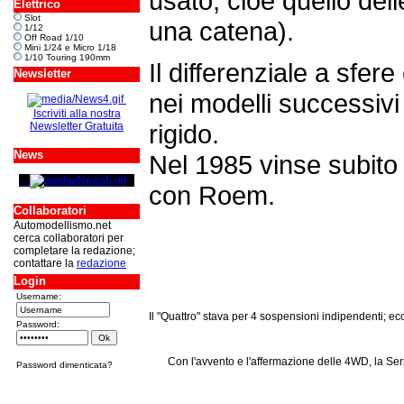
usato, cioè quello dell
Elettrico
Slot
una catena).
1/12
Off Road 1/10
Mini 1/24 e Micro 1/18
1/10 Touring 190mm
Il differenziale a sfere
Newsletter
nei modelli successivi 
Iscriviti alla nostra
rigido.
Newsletter Gratuita
News
Nel 1985 vinse subito
con Roem.
Collaboratori
Automodellismo.net
cerca collaboratori per
completare la redazione;
contattare la
redazione
Login
Username:
Il "Quattro" stava per 4 sospensioni indipendenti; ecco
Password:
Con l'avvento e l'affermazione delle 4WD, la Ser
Password dimenticata?