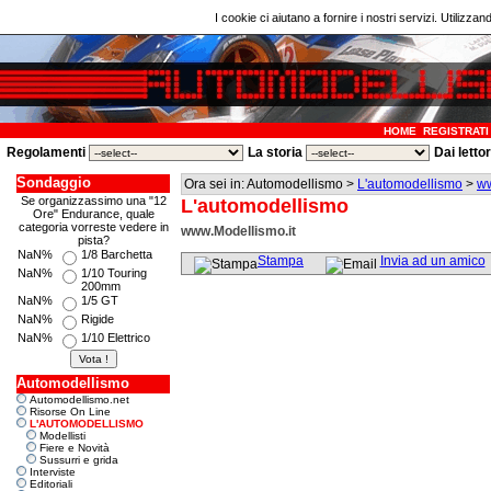
I cookie ci aiutano a fornire i nostri servizi. Utilizzan
HOME
REGISTRATI
Regolamenti
La storia
Dai letto
Sondaggio
Ora sei in: Automodellismo >
L'automodellismo
>
ww
Se organizzassimo una "12
L'automodellismo
Ore" Endurance, quale
categoria vorreste vedere in
www.Modellismo.it
pista?
NaN%
1/8 Barchetta
Stampa
Invia ad un amico
NaN%
1/10 Touring
200mm
NaN%
1/5 GT
NaN%
Rigide
NaN%
1/10 Elettrico
Automodellismo
Automodellismo.net
Risorse On Line
L'AUTOMODELLISMO
Modellisti
Fiere e Novità
Sussurri e grida
Interviste
Editoriali