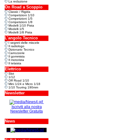
La redazione
On Road a Scoppio
Classic / Rigida
Competizioni 1/10
Competizioni 1/5
Competizioni 1/8
Modelli 1/10 Pista
Modelli 1/5
Modelli 1/8 Pista
L'angolo Tecnico
I segreti delle miscele
Il radiologo
Dizionario Tecnico
Carrozzerie
Il gommista
Il motorista
Il telaista
Elettrico
Slot
1/12
Off Road 1/10
Mini 1/24 e Micro 1/18
1/10 Touring 190mm
Newsletter
Iscriviti alla nostra
Newsletter Gratuita
News