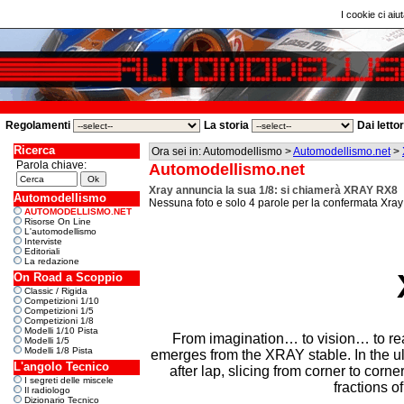
I cookie ci aiut
Regolamenti
La storia
Dai letto
Ricerca
Ora sei in: Automodellismo >
Automodellismo.net
>
Parola chiave:
Automodellismo.net
Xray annuncia la sua 1/8: si chiamerà XRAY RX8
Automodellismo
Nessuna foto e solo 4 parole per la confermata Xray
AUTOMODELLISMO.NET
Risorse On Line
L'automodellismo
Interviste
Editoriali
La redazione
On Road a Scoppio
Classic / Rigida
Competizioni 1/10
Competizioni 1/5
Competizioni 1/8
Modelli 1/10 Pista
From imagination… to vision… to real
Modelli 1/5
Modelli 1/8 Pista
emerges from the XRAY stable. In the ul
L'angolo Tecnico
after lap, slicing from corner to corner
I segreti delle miscele
fractions 
Il radiologo
Dizionario Tecnico