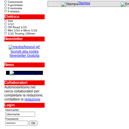
Carrozzerie
Stampa
Il gommista
Il motorista
Il telaista
Elettrico
Slot
1/12
Off Road 1/10
Mini 1/24 e Micro 1/18
1/10 Touring 190mm
Newsletter
Iscriviti alla nostra
Newsletter Gratuita
News
Collaboratori
Automodellismo.net
cerca collaboratori per
completare la redazione;
contattare la
redazione
Login
Username:
Password: