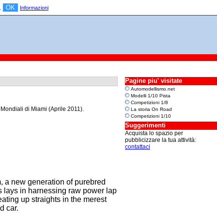
OK
a.
Informazioni
Pagine piu' visitate
Automodellismo.net
Modelli 1/10 Pista
Competizioni 1/8
Mondiali di Miami (Aprile 2011).
La storia On Road
Competizioni 1/10
Suggerimenti
Acquista lo spazio per
pubblicizzare la tua attività:
contattaci
m, a new generation of purebred
ss lays in harnessing raw power lap
 eating up straights in the merest
d car.