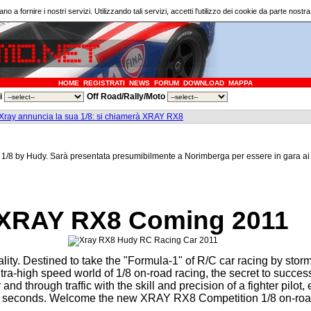
ano a fornire i nostri servizi. Utilizzando tali servizi, accetti l'utilizzo dei cookie da parte nostr
HOME
REGISTRATI
NEWS
FORUM
DOWNLOAD
MAPPA
ri
Off Road/Rally/Moto
Xray annuncia la sua 1/8: si chiamerà XRAY RX8
 1/8 by Hudy. Sarà presentata presumibilmente a Norimberga per essere in gara ai 
XRAY RX8 Coming 2011
ity. Destined to take the "Formula-1" of R/C car racing by stor
tra-high speed world of 1/8 on-road racing, the secret to succe
 and through traffic with the skill and precision of a fighter pilot,
of seconds. Welcome the new XRAY RX8 Competition 1/8 on-roa