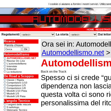
I cookie ci aiutano a fornire i nostri servizi. Utilizzan
HOME
REGISTRATI
Regolamenti
La storia
Dai letto
Ricerca
Ora sei in: Automodel
Parola chiave:
Automodellismo.net
Automodellismo
AUTOMODELLISMO.NET
Automodellism
Risorse On Line
L'automodellismo
Interviste
Editoriali
Back on the Track
La redazione
Spesso ci si crede “gu
On Road a Scoppio
Classic / Rigida
Competizioni 1/10
dipendenza non lasc
Competizioni 1/5
Competizioni 1/8
Modelli 1/10 Pista
questa volta ci sono
Modelli 1/5
Modelli 1/8 Pista
personalissima del rito
L'angolo Tecnico
I segreti delle miscele
Il radiologo
Dizionario Tecnico