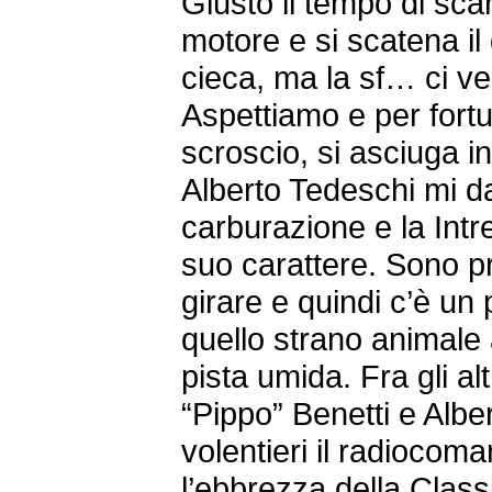
Giusto il tempo di sca
motore e si scatena il 
cieca, ma la sf… ci v
Aspettiamo e per fortu
scroscio, si asciuga in 
Alberto Tedeschi mi d
carburazione e la Intre
suo carattere. Sono p
girare e quindi c’è un 
quello strano animale
pista umida. Fra gli al
“Pippo” Benetti e Albe
volentieri il radiocom
l’ebbrezza della Class