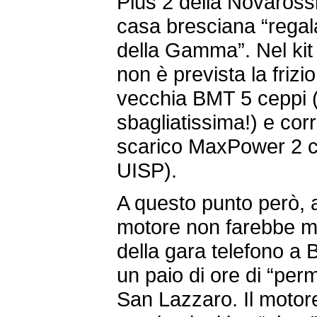
Plus 2 della Novarossi
casa bresciana “regala
della Gamma”. Nel kit 
non è prevista la friz
vecchia BMT 5 ceppi (s
sbagliatissima!) e corr
scarico MaxPower 2 
UISP).
A questo punto però, 
motore non farebbe ma
della gara telefono a
un paio di ore di “per
San Lazzaro. Il motore