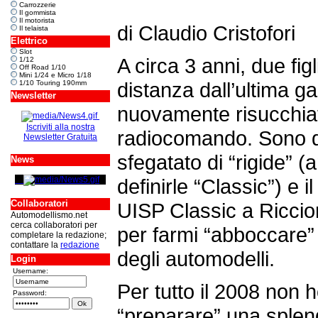
Carrozzerie
Il gommista
Il motorista
di
Claudio Cristofori
Il telaista
Elettrico
Slot
A circa 3 anni, due fig
1/12
Off Road 1/10
Mini 1/24 e Micro 1/18
distanza dall’ultima g
1/10 Touring 190mm
Newsletter
nuovamente risucchiat
Iscriviti alla nostra
radiocomando. Sono 
Newsletter Gratuita
sfegatato di “rigide” 
News
definirle “Classic”) e 
Collaboratori
UISP Classic a Riccion
Automodellismo.net
cerca collaboratori per
per farmi “abboccare
completare la redazione;
contattare la
redazione
degli automodelli.
Login
Username:
Per tutto il 2008 non h
Password:
“preparare” una splen