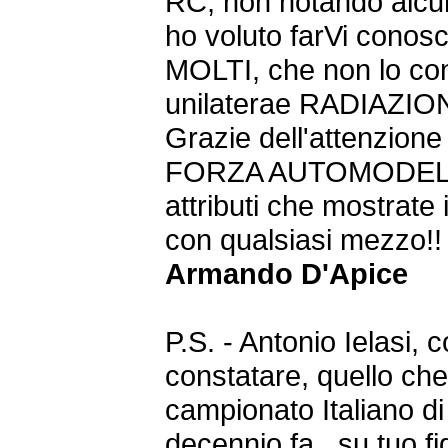
RC, non notando alcun 
ho voluto farVi conosc
MOLTI, che non lo co
unilaterae RADIAZIO
Grazie dell'attenzione 
FORZA AUTOMODELLIST
attributi che mostrate
con qualsiasi mezzo!
Armando D'Apice
P.S. - Antonio Ielasi, 
constatare, quello che 
campionato Italiano d
decennio fa.. su tuo fi