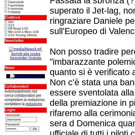
Passata la sbronza (?)
Carrozzerie
Il gommista
superato il Jet-lag, n
Il motorista
Il telaista
Elettrico
ringraziare Daniele per
Slot
1/12
sull'Europeo di Valenc
Off Road 1/10
Mini 1/24 e Micro 1/18
1/10 Touring 190mm
Newsletter
Non posso tradire però
Iscriviti alla nostra
Newsletter Gratuita
"imbarazzante polemi
News
quanto si è verificato 
Non c'è stata una ban
Collaboratori
essere sventolata alla
Automodellismo.net
cerca collaboratori per
completare la redazione;
della premiazione in p
contattare la
redazione
Login
rifaremo alla cerimonia
Username:
sera d Domenica quan
Password:
ufficiale di tutti i pilo