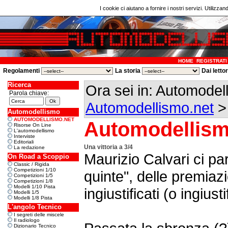
I cookie ci aiutano a fornire i nostri servizi. Utilizzan
HOME
REGISTRATI
Regolamenti
La storia
Dai letto
Ricerca
Ora sei in: Automodel
Parola chiave:
Automodellismo.net
Automodellismo
AUTOMODELLISMO.NET
Automodellism
Risorse On Line
L'automodellismo
Interviste
Editoriali
Una vittoria a 3/4
La redazione
Maurizio Calvari ci par
On Road a Scoppio
Classic / Rigida
Competizioni 1/10
quinte", delle premiazi
Competizioni 1/5
Competizioni 1/8
Modelli 1/10 Pista
ingiustificati (o ingiusti
Modelli 1/5
Modelli 1/8 Pista
L'angolo Tecnico
I segreti delle miscele
Il radiologo
Dizionario Tecnico