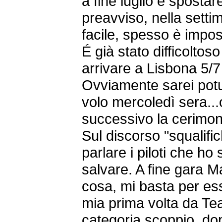
a fine luglio e sposta
preavviso, nella setti
facile, spesso è impos
É già stato difficoltos
arrivare a Lisbona 5/7
Ovviamente sarei potut
volo mercoledì sera...o
successivo la cerimon
Sul discorso "squalific
parlare i piloti che ho 
salvare. A fine gara 
cosa, mi basta per es
mia prima volta da T
categoria scoppio, do