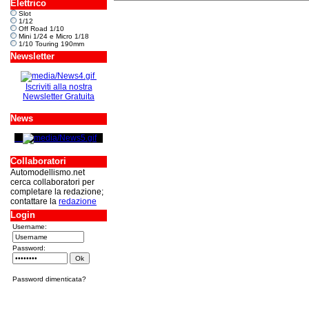
Elettrico
Slot
1/12
Off Road 1/10
Mini 1/24 e Micro 1/18
1/10 Touring 190mm
Newsletter
Iscriviti alla nostra
Newsletter Gratuita
News
Collaboratori
Automodellismo.net
cerca collaboratori per
completare la redazione;
contattare la
redazione
Login
Username:
Password:
Password dimenticata?