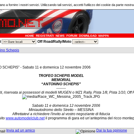
ano a fornire i nostri servizi. Utilizzando tali servizi, accetti l'utilizzo dei cookie da parte nostr
HOME
REGISTRATI
NEWS
FORUM
DOWNLOAD
MAPPA
ri
Off Road/Rally/Moto
ino Schepis
HEPIS” - Sabato 11 e domenica 12 novembre 2006
TROFEO SCHEPIS MODEL
MEMORIAL
“ANTONINO SCHEPIS”
--------
iti, riservata ai possessori di modelli MUGEN o MZ1
Rally, Pista 1/8, Pista 1/10, Off
Sabato 11 e domenica 12 novembre 2006
Miniautodromo dello Stretto – MESSINA
Affrettatevi a richiedere l'invito al vostro negoziante di fiducia
sito
www.automodelclub.net
il programma di gara ed un’anteprima del ricco monte
Invia ad un amico
Dai la tua opinione