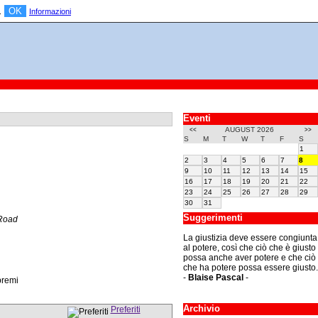
OK
a.
Informazioni
Eventi
AUGUST 2026
<<
>>
S
M
T
W
T
F
S
1
2
3
4
5
6
7
8
9
10
11
12
13
14
15
16
17
18
19
20
21
22
23
24
25
26
27
28
29
30
31
Suggerimenti
 Road
La giustizia deve essere congiunta
al potere, così che ciò che è giusto
possa anche aver potere e che ciò
che ha potere possa essere giusto.
-
Blaise Pascal
-
premi
Archivio
Preferiti