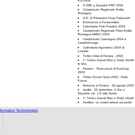
9-5-2004
4 ORE a Squadre PMT 2004
Campionato Regionale Emilia
Romagna
G.P. di Primavera Coop Palazzetti
Endurance a Fontanellato
Calendario Pole Position 2004
Campionato Regionale Pista Emilia
Romagna AMSCI 2004
Campionato Cateragna 2004 a
Castelvenzago
Calendario Agonistico 2004 di
Lostallo
Trofeo Città di Ferrara - 2003
1° Trofeo Grandi Riso e Orafo Ghelfi:
le foto
Fiorano - Terza prova di EuroCup
2003
Trofeo Enneti Tyres 2003 - Pista
Futura
Notturna a Fiorano - 30 agosto 2003
Aprilia - 20 settembre: 4 Ore a
Squadre cat. 1:8 rally Game
1° Trofeo Grandi Riso e Orafo Ghelfi
Avellino: un nostro lettore sul podio
nformation Technologies