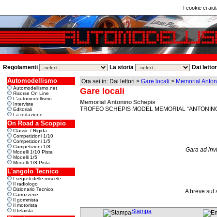
I cookie ci aiut
Regolamenti
La storia
Dai letto
Automodellismo
Ora sei in: Dai lettori >
Gare locali
>
Memorial Anton
Automodellismo.net
Gare locali
Risorse On Line
L'automodellismo
Memorial Antonino Schepis
Interviste
TROFEO SCHEPIS MODEL MEMORIAL “ANTONINO SC
Editoriali
La redazione
On Road a Scoppio
Classic / Rigida
Competizioni 1/10
Competizioni 1/5
Competizioni 1/8
Gara ad inv
Modelli 1/10 Pista
Modelli 1/5
Modelli 1/8 Pista
L'angolo Tecnico
I segreti delle miscele
Il radiologo
Dizionario Tecnico
A breve sul 
Carrozzerie
Il gommista
Il motorista
Il telaista
Stampa