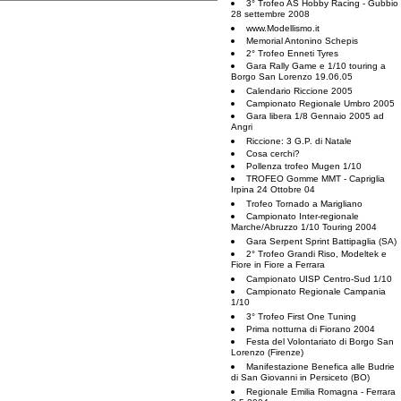
3° Trofeo AS Hobby Racing - Gubbio
28 settembre 2008
www.Modellismo.it
Memorial Antonino Schepis
2° Trofeo Enneti Tyres
Gara Rally Game e 1/10 touring a
Borgo San Lorenzo 19.06.05
Calendario Riccione 2005
Campionato Regionale Umbro 2005
Gara libera 1/8 Gennaio 2005 ad
Angri
Riccione: 3 G.P. di Natale
Cosa cerchi?
Pollenza trofeo Mugen 1/10
TROFEO Gomme MMT - Capriglia
Irpina 24 Ottobre 04
Trofeo Tornado a Marigliano
Campionato Inter-regionale
Marche/Abruzzo 1/10 Touring 2004
Gara Serpent Sprint Battipaglia (SA)
2° Trofeo Grandi Riso, Modeltek e
Fiore in Fiore a Ferrara
Campionato UISP Centro-Sud 1/10
Campionato Regionale Campania
1/10
3° Trofeo First One Tuning
Prima notturna di Fiorano 2004
Festa del Volontariato di Borgo San
Lorenzo (Firenze)
Manifestazione Benefica alle Budrie
di San Giovanni in Persiceto (BO)
Regionale Emilia Romagna - Ferrara