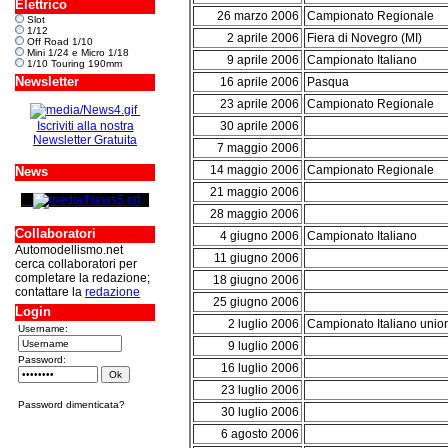
Elettrico
26 marzo 2006
Campionato Regionale
Slot
1/12
2 aprile 2006
Fiera di Novegro (MI)
Off Road 1/10
Mini 1/24 e Micro 1/18
9 aprile 2006
Campionato Italiano
1/10 Touring 190mm
Newsletter
16 aprile 2006
Pasqua
23 aprile 2006
Campionato Regionale
Iscriviti alla nostra
30 aprile 2006
Newsletter Gratuita
7 maggio 2006
14 maggio 2006
Campionato Regionale
News
21 maggio 2006
28 maggio 2006
Collaboratori
4 giugno 2006
Campionato Italiano
Automodellismo.net
11 giugno 2006
cerca collaboratori per
completare la redazione;
18 giugno 2006
contattare la
redazione
25 giugno 2006
Login
2 luglio 2006
Campionato Italiano unio
Username:
9 luglio 2006
Password:
16 luglio 2006
23 luglio 2006
Password dimenticata?
30 luglio 2006
6 agosto 2006