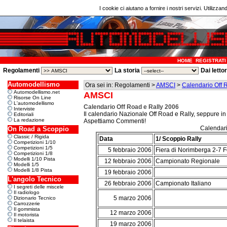
I cookie ci aiutano a fornire i nostri servizi. Utilizzan
HOME
REGISTRATI
Regolamenti
La storia
Dai letto
Automodellismo
Ora sei in: Regolamenti >
AMSCI
>
Calendario Off 
Automodellismo.net
AMSCI
Risorse On Line
L'automodellismo
Calendario Off Road e Rally 2006
Interviste
Il calendario Nazionale Off Road e Rally, seppure in
Editoriali
La redazione
Aspettiamo Commenti!
Calendari
On Road a Scoppio
Classic / Rigida
Data
1/ Scoppio Rally
Competizioni 1/10
Competizioni 1/5
5 febbraio 2006
Fiera di Norimberga 2-7 
Competizioni 1/8
Modelli 1/10 Pista
12 febbraio 2006
Campionato Regionale
Modelli 1/5
Modelli 1/8 Pista
19 febbraio 2006
L'angolo Tecnico
26 febbraio 2006
Campionato Italiano
I segreti delle miscele
Il radiologo
5 marzo 2006
Dizionario Tecnico
Carrozzerie
Il gommista
12 marzo 2006
Il motorista
Il telaista
19 marzo 2006