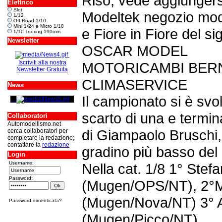
Riso, vede aggiungersi
Elettrico
Slot
Modeltek negozio mode
1/12
Off Road 1/10
Mini 1/24 e Micro 1/18
e Fiore in Fiore del sig.
1/10 Touring 190mm
Newsletter
OSCAR MODEL
Iscriviti alla nostra
MOTORICAMBI BERN
Newsletter Gratuita
CLIMASERVICE
News
Il campionato si è svo
scarto di una e termina
Collaboratori
Automodellismo.net
di Giampaolo Bruschi,
cerca collaboratori per
completare la redazione;
contattare la
redazione
gradino più basso del
Login
Username:
Nella cat. 1/8 1° Stef
Password:
(Mugen/OPS/NT), 2°M
(Mugen/Nova/NT) 3° An
Password dimenticata?
(Mugen/Picco/NT).