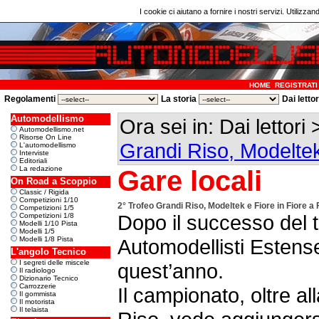
I cookie ci aiutano a fornire i nostri servizi. Utilizzan
HOME
REGISTRATI
Regolamenti
La storia
Dai letto
Automodellismo
Ora sei in: Dai lettori
Automodellismo.net
Risorse On Line
Grandi Riso, Modeltek
L'automodellismo
Interviste
Editoriali
La redazione
Gare locali
On Road a Scoppio
Classic / Rigida
Competizioni 1/10
2° Trofeo Grandi Riso, Modeltek e Fiore in Fiore a
Competizioni 1/5
Dopo il successo del t
Competizioni 1/8
Modelli 1/10 Pista
Modelli 1/5
Modelli 1/8 Pista
Automodellisti Estense
L'angolo Tecnico
I segreti delle miscele
quest’anno.
Il radiologo
Dizionario Tecnico
Carrozzerie
Il campionato, oltre al
Il gommista
Il motorista
Il telaista