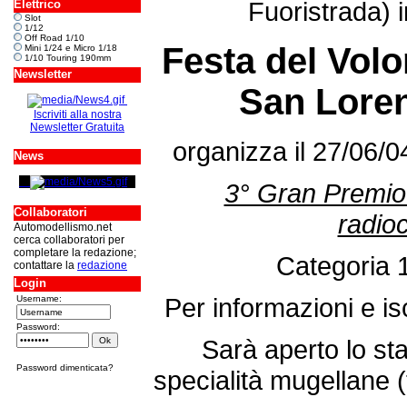
Fuoristrada) 
Elettrico
Slot
1/12
Off Road 1/10
Festa del Volo
Mini 1/24 e Micro 1/18
1/10 Touring 190mm
Newsletter
San Loren
Iscriviti alla nostra
Newsletter Gratuita
organizza il 27/06/04
News
3° Gran Premio
Collaboratori
radio
Automodellismo.net
cerca collaboratori per
completare la redazione;
Categoria 
contattare la
redazione
Login
Per informazioni e is
Username:
Password:
Sarà aperto lo s
Password dimenticata?
specialità mugellane (t