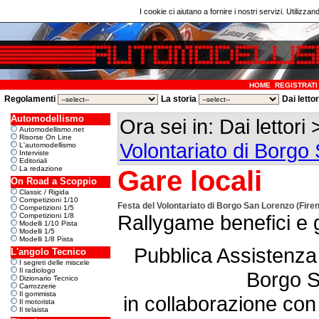
I cookie ci aiutano a fornire i nostri servizi. Utilizzan
HOME
REGISTRATI
Regolamenti
La storia
Dai letto
Automodellismo
Ora sei in: Dai lettori
Automodellismo.net
Risorse On Line
Volontariato di Borgo
L'automodellismo
Interviste
Editoriali
La redazione
Gare locali
On Road a Scoppio
Classic / Rigida
Competizioni 1/10
Festa del Volontariato di Borgo San Lorenzo (Fire
Competizioni 1/5
Rallygame benefici e 
Competizioni 1/8
Modelli 1/10 Pista
Modelli 1/5
Modelli 1/8 Pista
Pubblica Assistenz
L'angolo Tecnico
I segreti delle miscele
Il radiologo
Borgo 
Dizionario Tecnico
Carrozzerie
Il gommista
in collaborazione con
Il motorista
Il telaista