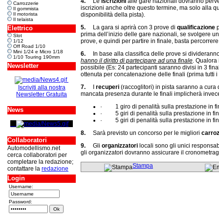
4.
Le
iscrizioni
alle gare nazionali dovranno perven
Carrozzerie
iscrizioni anche oltre questo termine, ma solo alla 
Il gommista
disponibilità della pista).
Il motorista
Il telaista
5.
La gara si aprirà con 3 prove di
qualificazione
p
Elettrico
prima dell’inizio delle gare nazionali, se svolgere un
Slot
prove, e quindi per partire in finale, basta percorrer
1/12
Off Road 1/10
Mini 1/24 e Micro 1/18
6.
In base alla classifica delle prove si divideranno 
1/10 Touring 190mm
hanno il diritto di partecipare ad una finale
. Qualora 
Newsletter
possibile (Es: 24 partecipanti saranno divisi in 3 fina
ottenuta per concatenazione delle finali (prima tutti i
7.
I
recuperi
(raccoglitori) in pista saranno a cura
Iscriviti alla nostra
mancata presenza durante le finali implicherà invec
Newsletter Gratuita
· 1 giro di penalità sulla prestazione in final
News
· 5 giri di penalità sulla prestazione in fina
· 5 giri di penalità sulla prestazione in fina
8.
Sarà previsto un concorso per le migliori
carroz
Collaboratori
9.
Gli
organizzatori
locali sono gli unici responsab
Automodellismo.net
gli organizzatori dovranno assicurare il cronometra
cerca collaboratori per
completare la redazione;
Stampa
contattare la
redazione
Login
Username:
Password: