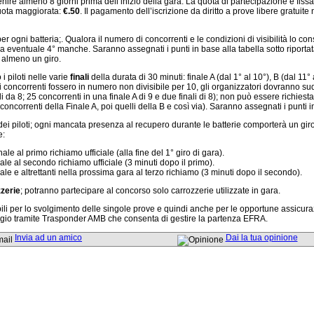
ire almeno 8 giorni prima dell’inizio della gara. La quota di partecipazione è fissa
quota maggiorata:
€.50
. Il pagamento dell’iscrizione da diritto a prove libere gratuite
er ogni batteria;. Qualora il numero di concorrenti e le condizioni di visibilità lo c
a eventuale 4° manche. Saranno assegnati i punti in base alla tabella sotto riportata.
e almeno un giro.
i piloti nelle varie
finali
della durata di 30 minuti: finale A (dal 1° al 10°), B (dal 11° 
i concorrenti fossero in numero non divisibile per 10, gli organizzatori dovranno s
li da 8; 25 concorrenti in una finale A di 9 e due finali di 8); non può essere richies
 concorrenti della Finale A, poi quelli della B e così via). Saranno assegnati i punti in
 dei piloti; ogni mancata presenza al recupero durante le batterie comporterà un giro
e:
e al primo richiamo ufficiale (alla fine del 1° giro di gara).
le al secondo richiamo ufficiale (3 minuti dopo il primo).
le e altrettanti nella prossima gara al terzo richiamo (3 minuti dopo il secondo).
zerie
; potranno partecipare al concorso solo carrozzerie utilizzate in gara.
ili per lo svolgimento delle singole prove e quindi anche per le opportune assicuraz
ggio tramite Trasponder AMB che consenta di gestire la partenza EFRA.
Invia ad un amico
Dai la tua opinione