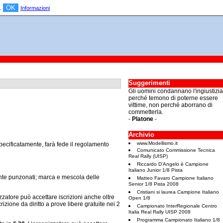
OK
a.
Informazioni
Suggerimenti
Gli uomini condannano l'ingiustizia
perché temono di poterne essere
vittime, non perché aborrano di
commetterla.
-
Platone
-
Archivio
www.Modellismo.it
specificatamente, farà fede il regolamento
Comunicato Commissione Tecnica
Real Rally (UISP)
Riccardo D'Angelo è Campione
Italiano Junior 1/8 Pista
te punzonati; marca e mescola delle
Matteo Favaro Campione Italiano
Senior 1/8 Pista 2008
Cristiani si laurea Campione Italiano
zatore può accettare iscrizioni anche oltre
Open 1/8
rizione da diritto a prove libere gratuite nei 2
Campionato InterRegionale Centro
Italia Real Rally UISP 2008
Programma Campionato Italiano 1/8