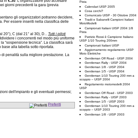
ta in
€.30
. L’organizzatore può accettare
Pista
 nei giorni precedenti la gara (previa
Calendari UISP 2005
Cosa cerchi?
Comunicato UISP - 30 Ottobre 2004
onsentano gli organizzatori potranno decidere,
Tradii e Sabanelli Campioni Italiani
 Per essere inseriti nella classifica delle
MotoModelli
Campionati Italiani UISP 2004 1/8
Pista
al 20°), C (dal 21° al 30), D...
Tutti i piloti
Patrizio Rossi è Campione Italiano
uddividere i concorrenti nel modo più uniforme
UISP 1/10 Touring 200mm
ta la “sospensione tecnica”. La classifica sarà
Campionati Italiani UISP
 base alla tabella sotto riportata.
Aggiornamento regolamento UISP
Moto Elettriche
 di penalità sulla migliore prestazione. La
Gentleman Off Road - UISP 2004
Gentleman Rally - UISP 2004
Gentleman 1/8 - UISP 2004
Gentleman 1/5 - UISP 2004
Gentleman 1/10 Touring 200 mm a
scoppio – UISP 2004
Regolamento motomodelli 2004
UISP
ioni dell'impianto e gli eventuali permessi;
Gentleman Off Road - UISP 2003
Gentleman Rally - UISP 2003
Gentleman 1/5 - UISP 2003
Preferiti
Gentleman 1/10 Touring 200 mm a
scoppio – UISP 2003
Gentleman 1/8 - UISP 2003