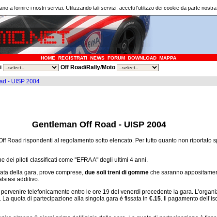
ano a fornire i nostri servizi. Utilizzando tali servizi, accetti l'utilizzo dei cookie da parte nostr
HOME
REGISTRATI
NEWS
FORUM
DOWNLOAD
MAPPA
ri
Off Road/Rally/Moto
ad - UISP 2004
Gentleman Off Road - UISP 2004
/8 Off Road rispondenti al regolamento sotto elencato. Per tutto quanto non riportato 
 dei piloti classificati come "EFRA A" degli ultimi 4 anni.
urata della gara, prove comprese,
due soli treni di gomme
che saranno appositamen
lsiasi additivo.
 pervenire telefonicamente entro le ore 19 del venerdì precedente la gara. L’organiz
. La quota di partecipazione alla singola gara è fissata in
€.15
. Il pagamento dell’isc