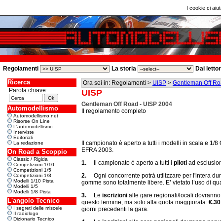
I cookie ci aiut
Regolamenti
La storia
Dai letto
Ricerca
Ora sei in: Regolamenti >
UISP
>
Gentleman Off Ro
Parola chiave:
UISP
Gentleman Off Road - UISP 2004
Automodellismo
Il regolamento completo
Automodellismo.net
Risorse On Line
L'automodellismo
Interviste
Editoriali
Il campionato
è aperto a tutti i modelli in scala e 1
La redazione
EFRA 2003.
On Road a Scoppio
Classic / Rigida
1.
Il campionato è aperto a tutti i
piloti
ad esclusione
Competizioni 1/10
Competizioni 1/5
2.
Ogni concorrente potrà utilizzare per l'intera d
Competizioni 1/8
Modelli 1/10 Pista
gomme sono totalmente libere. E’ vietato l’uso di qua
Modelli 1/5
Modelli 1/8 Pista
3.
Le
iscrizioni
alle gare regionali/locali dovranno
L'angolo Tecnico
questo termine, ma solo alla quota maggiorata:
€.30
I segreti delle miscele
giorni precedenti la gara.
Il radiologo
Dizionario Tecnico