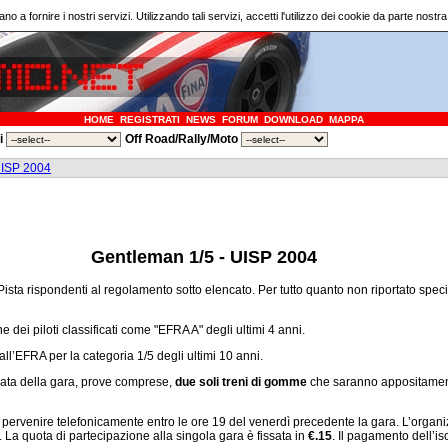
ano a fornire i nostri servizi. Utilizzando tali servizi, accetti l'utilizzo dei cookie da parte nostr
HOME
REGISTRATI
NEWS
FORUM
DOWNLOAD
MAPPA
ri
Off Road/Rally/Moto
UISP 2004
Gentleman 1/5 - UISP 2004
/5 Pista rispondenti al regolamento sotto elencato. Per tutto quanto non riportato sp
 dei piloti classificati come "EFRA A" degli ultimi 4 anni.
l’EFRA per la categoria 1/5 degli ultimi 10 anni.
urata della gara, prove comprese,
due soli treni di gomme
che saranno appositamen
 pervenire telefonicamente entro le ore 19 del venerdì precedente la gara. L’organiz
. La quota di partecipazione alla singola gara è fissata in
€.15
. Il pagamento dell’isc