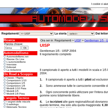
I cookie ci aiut
Regolamenti
La storia
Dai letto
Ricerca
Ora sei in: Regolamenti >
UISP
>
Gentleman 1/5 - 
Parola chiave:
UISP
Gentleman 1/5 - UISP 2004
Automodellismo
Il regolamento completo
Automodellismo.net
Risorse On Line
L'automodellismo
Interviste
Editoriali
Il campionato
è aperto a tutti i modelli in scala e 1
La redazione
2004.
On Road a Scoppio
Classic / Rigida
1.
Il campionato è aperto a tutti i
piloti
ad esclusione
Competizioni 1/10
Competizioni 1/5
2.
Sono ammesse tutte le carrozzerie consentite dal
Competizioni 1/8
Modelli 1/10 Pista
Modelli 1/5
3.
Ogni concorrente potrà utilizzare per l'intera d
Modelli 1/8 Pista
gomme sono totalmente libere.
L'angolo Tecnico
4.
Le
iscrizioni
alle gare regionali/locali dovranno
I segreti delle miscele
Il radiologo
questo termine, ma solo alla quota maggiorata:
€.30
Dizionario Tecnico