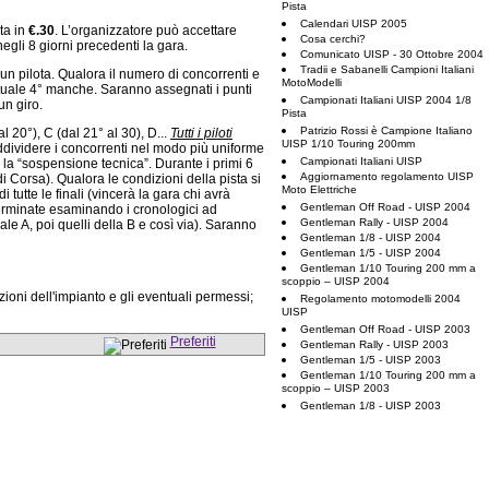
Pista
Calendari UISP 2005
ta in
€.30
. L’organizzatore può accettare
Cosa cerchi?
negli 8 giorni precedenti la gara.
Comunicato UISP - 30 Ottobre 2004
Tradii e Sabanelli Campioni Italiani
cun pilota. Qualora il numero di concorrenti e
MotoModelli
entuale 4° manche. Saranno assegnati i punti
Campionati Italiani UISP 2004 1/8
un giro.
Pista
Patrizio Rossi è Campione Italiano
al 20°), C (dal 21° al 30), D...
Tutti i piloti
UISP 1/10 Touring 200mm
uddividere i concorrenti nel modo più uniforme
Campionati Italiani UISP
ta la “sospensione tecnica”. Durante i primi 6
Aggiornamento regolamento UISP
di Corsa). Qualora le condizioni della pista si
Moto Elettriche
tutte le finali (vincerà la gara chi avrà
Gentleman Off Road - UISP 2004
eterminate esaminando i cronologici ad
Gentleman Rally - UISP 2004
ale A, poi quelli della B e così via). Saranno
Gentleman 1/8 - UISP 2004
Gentleman 1/5 - UISP 2004
Gentleman 1/10 Touring 200 mm a
scoppio – UISP 2004
ioni dell'impianto e gli eventuali permessi;
Regolamento motomodelli 2004
UISP
Gentleman Off Road - UISP 2003
Preferiti
Gentleman Rally - UISP 2003
Gentleman 1/5 - UISP 2003
Gentleman 1/10 Touring 200 mm a
scoppio – UISP 2003
Gentleman 1/8 - UISP 2003