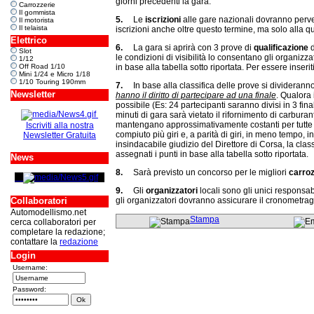
giorni precedenti la gara.
Carrozzerie
Il gommista
5.
Le
iscrizioni
alle gare nazionali dovranno perven
Il motorista
Il telaista
iscrizioni anche oltre questo termine, ma solo alla 
Elettrico
6.
La gara si aprirà con 3 prove di
qualificazione
d
Slot
le condizioni di visibilità lo consentano gli organiz
1/12
in base alla tabella sotto riportata. Per essere inseri
Off Road 1/10
Mini 1/24 e Micro 1/18
1/10 Touring 190mm
7.
In base alla classifica delle prove si divideranno 
Newsletter
hanno il diritto di partecipare ad una finale
. Qualora 
possibile (Es: 24 partecipanti saranno divisi in 3 fina
minuti di gara sarà vietato il rifornimento di carbura
mantengano approssimativamente costanti per tutte le f
Iscriviti alla nostra
compiuto più giri e, a parità di giri, in meno tempo,
Newsletter Gratuita
insindacabile giudizio del Direttore di Corsa, la class
assegnati i punti in base alla tabella sotto riportata.
News
8.
Sarà previsto un concorso per le migliori
carroz
9.
Gli
organizzatori
locali sono gli unici responsab
gli organizzatori dovranno assicurare il cronometra
Collaboratori
Automodellismo.net
Stampa
cerca collaboratori per
completare la redazione;
contattare la
redazione
Login
Username:
Password: