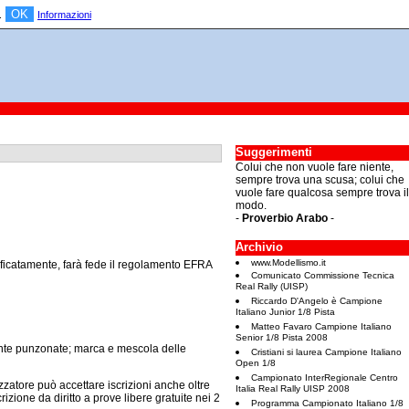
OK
a.
Informazioni
Suggerimenti
Colui che non vuole fare niente,
sempre trova una scusa; colui che
vuole fare qualcosa sempre trova il
modo.
-
Proverbio Arabo
-
Archivio
www.Modellismo.it
ecificatamente, farà fede il regolamento EFRA
Comunicato Commissione Tecnica
Real Rally (UISP)
Riccardo D'Angelo è Campione
Italiano Junior 1/8 Pista
Matteo Favaro Campione Italiano
Senior 1/8 Pista 2008
te punzonate; marca e mescola delle
Cristiani si laurea Campione Italiano
Open 1/8
Campionato InterRegionale Centro
zatore può accettare iscrizioni anche oltre
Italia Real Rally UISP 2008
rizione da diritto a prove libere gratuite nei 2
Programma Campionato Italiano 1/8