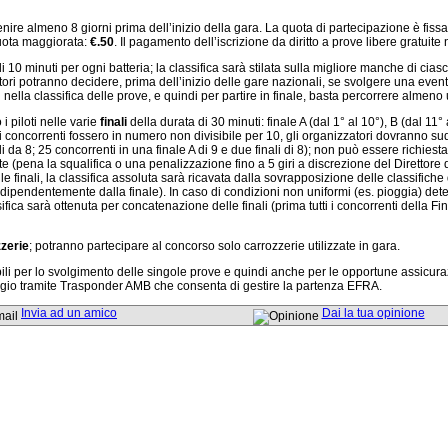
ire almeno 8 giorni prima dell’inizio della gara. La quota di partecipazione è fissa
quota maggiorata:
€.50
. Il pagamento dell’iscrizione da diritto a prove libere gratuite 
i 10 minuti per ogni batteria; la classifica sarà stilata sulla migliore manche di cias
zatori potranno decidere, prima dell’inizio delle gare nazionali, se svolgere una ev
ti nella classifica delle prove, e quindi per partire in finale, basta percorrere almeno 
i piloti nelle varie
finali
della durata di 30 minuti: finale A (dal 1° al 10°), B (dal 11° 
i concorrenti fossero in numero non divisibile per 10, gli organizzatori dovranno s
li da 8; 25 concorrenti in una finale A di 9 e due finali di 8); non può essere richies
nte (pena la squalifica o una penalizzazione fino a 5 giri a discrezione del Direttore 
inali, la classifica assoluta sarà ricavata dalla sovrapposizione delle classifiche di 
 indipendentemente dalla finale). In caso di condizioni non uniformi (es. pioggia) d
ifica sarà ottenuta per concatenazione delle finali (prima tutti i concorrenti della Fin
zerie
; potranno partecipare al concorso solo carrozzerie utilizzate in gara.
ili per lo svolgimento delle singole prove e quindi anche per le opportune assicuraz
ggio tramite Trasponder AMB che consenta di gestire la partenza EFRA.
Invia ad un amico
Dai la tua opinione