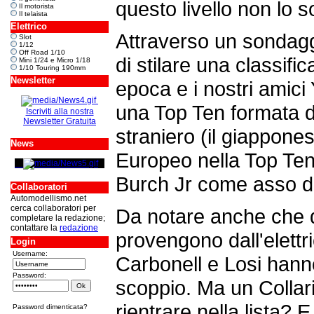
questo livello non lo 
Il motorista
Il telaista
Elettrico
Attraverso un sondagg
Slot
1/12
Off Road 1/10
di stilare una classifica
Mini 1/24 e Micro 1/18
1/10 Touring 190mm
Newsletter
epoca e i nostri amic
una Top Ten formata d
Iscriviti alla nostra
Newsletter Gratuita
straniero (il giappon
News
Europeo nella Top Ten 
Burch Jr come asso deg
Collaboratori
Automodellismo.net
cerca collaboratori per
Da notare anche che qu
completare la redazione;
contattare la
redazione
provengono dall'elettr
Login
Username:
Carbonell e Losi hanno
Password:
scoppio. Ma un Collar
rientrare nella lista? E
Password dimenticata?