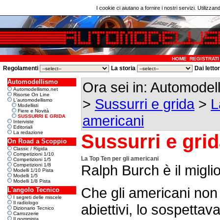
I cookie ci aiutano a fornire i nostri servizi. Utilizzan
HOME
REGISTRATI
Regolamenti
La storia
Dai letto
Automodellismo
Ora sei in: Automode
Automodellismo.net
Risorse On Line
>
Sussurri e grida
>
L
L'automodellismo
Modellisti
Fiere e Novità
americani
SUSSURRI E GRIDA
Interviste
Editoriali
La redazione
Sussurri e gri
On Road a Scoppio
Classic / Rigida
Competizioni 1/10
La Top Ten per gli americani
Competizioni 1/5
Competizioni 1/8
Ralph Burch è il miglior
Modelli 1/10 Pista
Modelli 1/5
Modelli 1/8 Pista
Che gli americani non
L'angolo Tecnico
I segreti delle miscele
Il radiologo
abiettivi, lo sospetta
Dizionario Tecnico
Carrozzerie
Il gommista