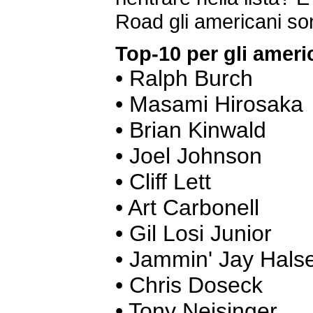
Road gli americani so
Top-10 per gli ameri
• Ralph Burch
• Masami Hirosa
• Brian Kinwal
• Joel Johnso
• Cliff Lett
• Art Carbonel
• Gil Losi Juni
• Jammin' Jay Hal
• Chris Dosec
• Tony Neisinge