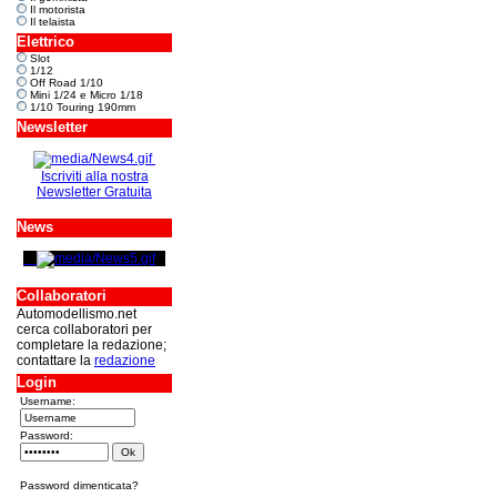
Il motorista
Il telaista
Elettrico
Slot
1/12
Off Road 1/10
Mini 1/24 e Micro 1/18
1/10 Touring 190mm
Newsletter
Iscriviti alla nostra
Newsletter Gratuita
News
Collaboratori
Automodellismo.net
cerca collaboratori per
completare la redazione;
contattare la
redazione
Login
Username:
Password:
Password dimenticata?