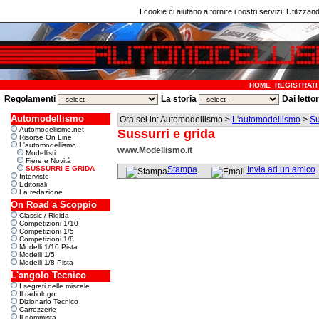
I cookie ci aiutano a fornire i nostri servizi. Utilizzan
HOME
REGISTRATI
Regolamenti
La storia
Dai letto
Automodellismo
Ora sei in: Automodellismo >
L'automodellismo
>
Su
Automodellismo.net
Sussurri e grida
Risorse On Line
L'automodellismo
www.Modellismo.it
Modellisti
Fiere e Novità
SUSSURRI E GRIDA
Stampa
Invia ad un amico
Interviste
Editoriali
La redazione
On Road a Scoppio
Classic / Rigida
Competizioni 1/10
Competizioni 1/5
Competizioni 1/8
Modelli 1/10 Pista
Modelli 1/5
Modelli 1/8 Pista
L'angolo Tecnico
I segreti delle miscele
Il radiologo
Dizionario Tecnico
Carrozzerie
Il gommista