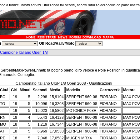
ano a fornire i nostri servizi. Utilizzando tali servizi, accetti l'utilizzo dei cookie da parte nostr
HOME
REGISTRATI
NEWS
FORUM
DOWNLOAD
MAPPA
ri
Off Road/Rally/Moto
ea Campione Italiano Open 1/8
erpent/MaxPower/Enneti) fa bottino pieno: giro veloce e Pole Position in qualifica (su
e Emanuele Comoglio.
Campionato Italiano UISP 1/8 Open 2008 - Qualificazioni
Città
Giri
Minuti
Secondi
Media
Modello
Carrozzeria
Motore
BO
19
5
2,298
15,9104
SERPENT 960-08
FIORANO
MAX PO
TO
19
5
10,096
16,3208
SERPENT 960-08
FIORANO
MAX PO
19
5
15,023
16,5802
MOTONICA P08R
FIORANO
RN
18
4
55,43
16,4128
SERPENT 960-08
FIORANO
MAX PO
MO
18
5
1,219
16,7344
SERPENT 960-08
FIORANO
MAX PO
AT
18
5
6,969
17,0538
SERPENT 960-08
FIORANO
MAX PO
RE
18
5
7,048
17,0582
MUGEN MRX4
FIORANO
MAX PO