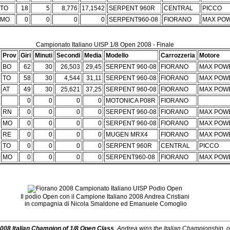
TO
18
5
8,776
17,1542
SERPENT 960R
CENTRAL
PICCO
MO
0
0
0
0
SERPENT960-08
FIORANO
MAX PO
Campionato Italiano UISP 1/8 Open 2008 - Finale
Prov
Giri
Minuti
Secondi
Media
Modello
Carrozzeria
Motore
BO
62
30
26,503
29,45
SERPENT 960-08
FIORANO
MAX POW
TO
58
30
4,544
31,11
SERPENT 960-08
FIORANO
MAX POW
AT
49
30
25,621
37,25
SERPENT 960-08
FIORANO
MAX POW
0
0
0
0
MOTONICA P08R
FIORANO
RN
0
0
0
0
SERPENT 960-08
FIORANO
MAX POW
MO
0
0
0
0
SERPENT 960-08
FIORANO
MAX POW
RE
0
0
0
0
MUGEN MRX4
FIORANO
MAX POW
TO
0
0
0
0
SERPENT 960R
CENTRAL
PICCO
MO
0
0
0
0
SERPENT960-08
FIORANO
MAX POW
Il podio Open con il Campione Italiano 2008 Andrea Cristiani
in compagnia di Nicola Smaldone ed Emanuele Comoglio
008 Italian Champion of 1/8 Open Class
. Andrea wins the Italian Championship, 