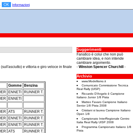
OK
a.
Informazioni
Suggerimenti
Fanatico è colui che non può
cambiare idea, e non intende
cambiare argomento.
ll'asciutto) e vittoria e giro veloce in finale
-
Winston Spencer Churchill
-
Archivio
www.Modellismo.it
Gomme
Benzina
Comunicato Commissione Tecnica
Real Rally (UISP)
WER
ENNETI
RUNNER T.
Riccardo D'Angelo è Campione
Italiano Junior 1/8 Pista
WER
ENNETI
Matteo Favaro Campione Italiano
Senior 1/8 Pista 2008
Cristiani si laurea Campione Italiano
WER
ATS
RUNNER T.
Open 1/8
WER
ENNETI
RUNNER T.
Campionato InterRegionale Centro
Italia Real Rally UISP 2008
WER
ENNETI
RUNNER T.
Programma Campionato Italiano 1/8
Pista
WER
ATS
RUNNER T.