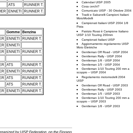
Calendari UISP 2005
ATS
RUNNER T.
Cosa cerchi?
Comunicato UISP - 30 Ottobre 2004
WER
ENNETI
RUNNER T.
Tradii e Sabanelli Campioni Italiani
MotoModelli
Campionati Italiani UISP 2004 1/8
Pista
Patrizio Rossi è Campione Italiano
Gomme
Benzina
UISP 1/10 Touring 200mm
ER
ENNETI
RUNNER T.
Campionati Italiani UISP
Aggiornamento regolamento UISP
ER
ENNETI
Moto Elettriche
ER
ENNETI
RUNNER T.
Gentleman Off Road - UISP 2004
Gentleman Rally - UISP 2004
Gentleman 1/8 - UISP 2004
ER
ATS
RUNNER T.
Gentleman 1/5 - UISP 2004
Gentleman 1/10 Touring 200 mm a
ER
ENNETI
RUNNER T.
scoppio – UISP 2004
Regolamento motomodelli 2004
ER
ATS
RUNNER T.
UISP
ATS
RUNNER T.
Gentleman Off Road - UISP 2003
Gentleman Rally - UISP 2003
ER
ENNETI
RUNNER T.
Gentleman 1/5 - UISP 2003
Gentleman 1/10 Touring 200 mm a
scoppio – UISP 2003
Gentleman 1/8 - UISP 2003
organized by UISP Federation, on the Fiorano