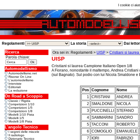
I cookie ci aiut
Regolamenti
La storia
Dai letto
Ricerca
Ora sei in: Regolamenti >
UISP
>
Cristiani si laur
Parola chiave:
UISP
Cristiani si laurea Campione Italiano Open 1/8
Automodellismo
A Fiorano, nonostante il maltempo, Andrea Cristiani (S
Automodellismo.net
(sul Bagnato). Sul podio con lui Nicola Smaldone 
Risorse On Line
L'automodellismo
Interviste
Editoriali
Pos
Cognome
Nome
La redazione
On Road a Scoppio
1
CRISTIANI
ANDREA
Classic / Rigida
2
SMALDONE
NICOLA
Competizioni 1/10
Competizioni 1/5
3
PUCCINELLI
STEFANO
Competizioni 1/8
Modelli 1/10 Pista
4
SAMMARINI
SANDRO
Modelli 1/5
Modelli 1/8 Pista
5
TACCONI
ROBERTO
L'angolo Tecnico
6
COMOGLIO
EMANUELE
I segreti delle miscele
Il radiologo
7
IORI
FABRIZIO
Dizionario Tecnico