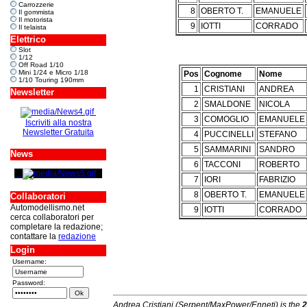
Carrozzerie
8
OBERTO T.
EMANUELE
Il gommista
Il motorista
9
IOTTI
CORRADO
Il telaista
Elettrico
Slot
1/12
Off Road 1/10
Mini 1/24 e Micro 1/18
Pos
Cognome
Nome
1/10 Touring 190mm
1
CRISTIANI
ANDREA
Newsletter
2
SMALDONE
NICOLA
3
COMOGLIO
EMANUELE
Iscriviti alla nostra
Newsletter Gratuita
4
PUCCINELLI
STEFANO
5
SAMMARINI
SANDRO
News
6
TACCONI
ROBERTO
7
IORI
FABRIZIO
8
OBERTO T.
EMANUELE
Collaboratori
Automodellismo.net
9
IOTTI
CORRADO
cerca collaboratori per
completare la redazione;
contattare la
redazione
Login
Username:
Password:
Andrea Cristiani (Serpent/MaxPower/Enneti) is the
2