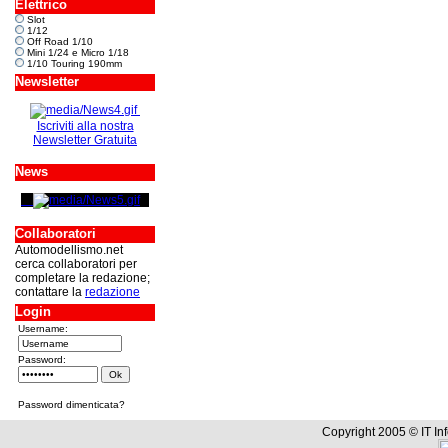
Elettrico
Slot
1/12
Off Road 1/10
Mini 1/24 e Micro 1/18
1/10 Touring 190mm
Newsletter
Iscriviti alla nostra
Newsletter Gratuita
News
Collaboratori
Automodellismo.net
cerca collaboratori per
completare la redazione;
contattare la
redazione
Login
Username:
Password:
Password dimenticata?
Copyright 2005 © IT In