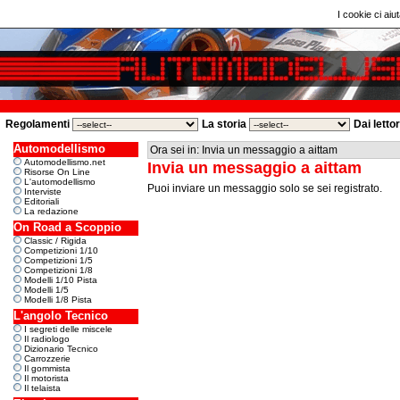
I cookie ci aiut
Regolamenti
La storia
Dai letto
Automodellismo
Ora sei in: Invia un messaggio a aittam
Automodellismo.net
Invia un messaggio a aittam
Risorse On Line
L'automodellismo
Puoi inviare un messaggio solo se sei registrato.
Interviste
Editoriali
La redazione
On Road a Scoppio
Classic / Rigida
Competizioni 1/10
Competizioni 1/5
Competizioni 1/8
Modelli 1/10 Pista
Modelli 1/5
Modelli 1/8 Pista
L'angolo Tecnico
I segreti delle miscele
Il radiologo
Dizionario Tecnico
Carrozzerie
Il gommista
Il motorista
Il telaista