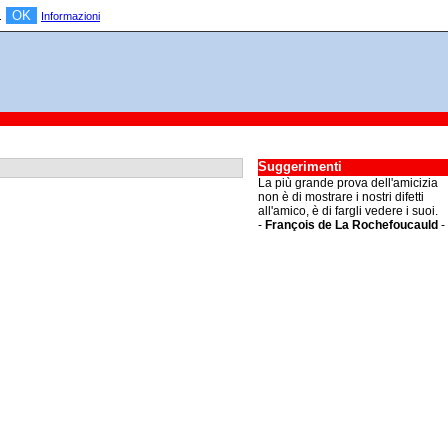
OK
a.
Informazioni
Suggerimenti
La più grande prova dell'amicizia
non è di mostrare i nostri difetti
all'amico, è di fargli vedere i suoi.
-
François de La Rochefoucauld
-